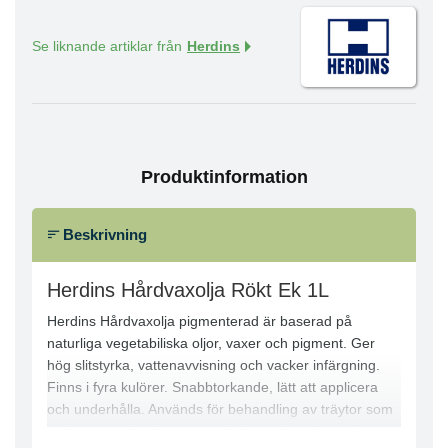
Se liknande artiklar från
Herdins
Produktinformation
Beskrivning
Herdins Hårdvaxolja Rökt Ek 1L
Herdins Hårdvaxolja pigmenterad är baserad på
naturliga vegetabiliska oljor, vaxer och pigment. Ger
hög slitstyrka, vattenavvisning och vacker infärgning.
Finns i fyra kulörer. Snabbtorkande, lätt att applicera
och underhålla. Används för behandling av träytor som
golv, trappor, bänkar m.m., där höga krav finns på