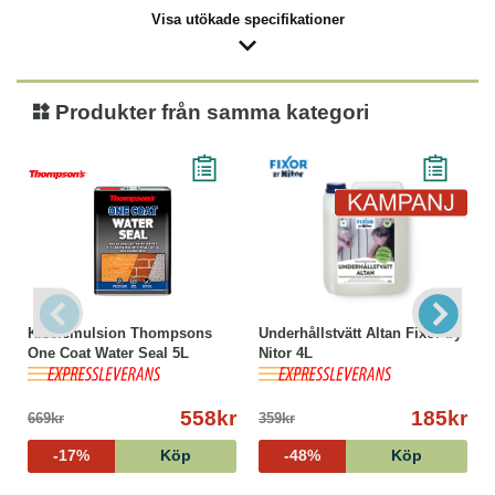
Visa utökade specifikationer
Produkter från samma kategori
Kiselemulsion Thompsons
Underhållstvätt Altan Fixor by
One Coat Water Seal 5L
Nitor 4L
558kr
185kr
669kr
359kr
-17%
Köp
-48%
Köp