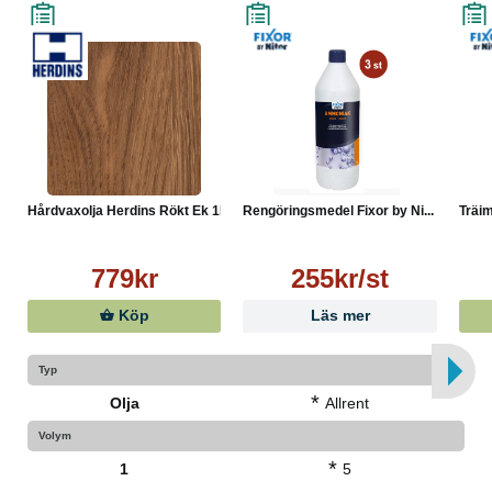
Hårdvaxolja Herdins Rökt Ek 1L
Rengöringsmedel Fixor by Ni...
Träim
779kr
255kr/st
Köp
Läs mer
Typ
*
Olja
Allrent
Volym
*
1
5