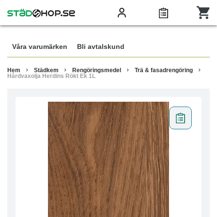
Våra varumärken
Bli avtalskund
Hem
Städkem
Rengöringsmedel
Trä & fasadrengöring
Hårdvaxolja Herdins Rökt Ek 1L