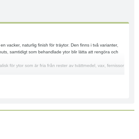
acker, naturlig finish för träytor. Den finns i två varianter,
muts, samtidigt som behandlade ytor blir lätta att rengöra och
isk för ytor som är fria från rester av tvättmedel, vax, fernissor
 nyligen slipat trä.