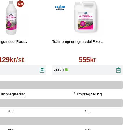
Läs mer
Köp
Läs mer
gsmedel Fixor...
Träimpregneringsmedel Fixor...
129kr/st
555kr
213697
*
Impregnering
Impregnering
*
*
1
5