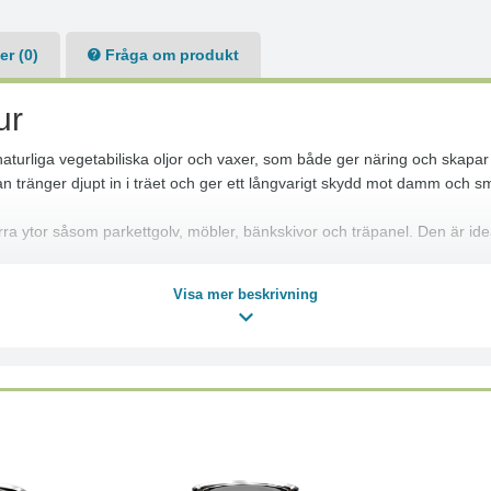
r (0)
Fråga om produkt
ur
rliga vegetabiliska oljor och vaxer, som både ger näring och skapar en v
ljan tränger djupt in i träet och ger ett långvarigt skydd mot damm och s
ra ytor såsom parkettgolv, möbler, bänkskivor och träpanel. Den är ideal
Visa mer beskrivning
ddar det långsiktigt.
ve parkettgolv, bänkskivor, möbler och paneler. Fungerar både på nytt och
n inredning.
ilket gör den både effektiv och prisvärd.