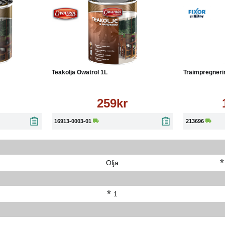
 50 % luftfuktighet.
Läs mer
Köp
Läs mer
Teakolja Owatrol 1L
Träimpregnerin
259kr
16913-0003-01
213696
*
Olja
*
1