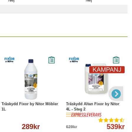
Nej
Nej
Köp
Läs mer
-14%
Köp
Läs mer
Träskydd Fixor by Nitor Möbler
Träskydd Altan Fixor by Nitor
1L
4L - Steg 2
289kr
539kr
629kr