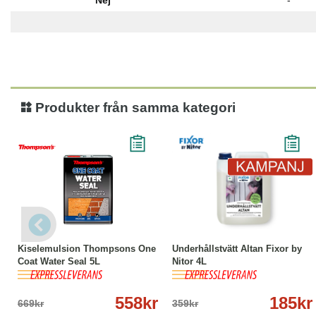
Nej
-
Produkter från samma kategori
-17%
Köp
Läs mer
-48%
Köp
Läs mer
Kiselemulsion Thompsons One
Underhållstvätt Altan Fixor by
Coat Water Seal 5L
Nitor 4L
558kr
185kr
669kr
359kr