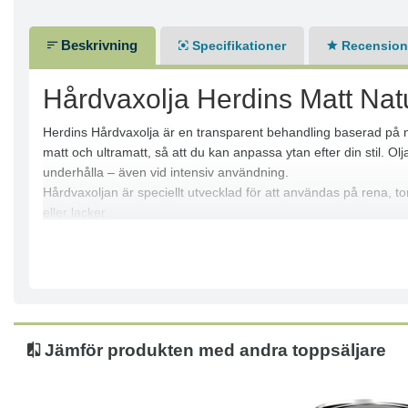
Beskrivning
Specifikationer
Recensione
Hårdvaxolja Herdins Matt Nat
Herdins Hårdvaxolja är en transparent behandling baserad på natu
matt och ultramatt, så att du kan anpassa ytan efter din stil. O
underhålla – även vid intensiv användning.
Hårdvaxoljan är speciellt utvecklad för att användas på rena, tor
eller lacker.
Innehåll:
Naturliga vegetabiliska oljor och vaxer som vårdar träet och sky
Passande underlag:
Perfekt för träytor inomhus som utsätts för hårt slitage, inklusi
Glans:
Välj mellan ultramatt och matt för att få en finish som passar di
Jämför produkten med andra toppsäljare
Åtgång:
1 liter räcker till cirka 10–15 m² vid behandling med två skikt, v
Torktid: