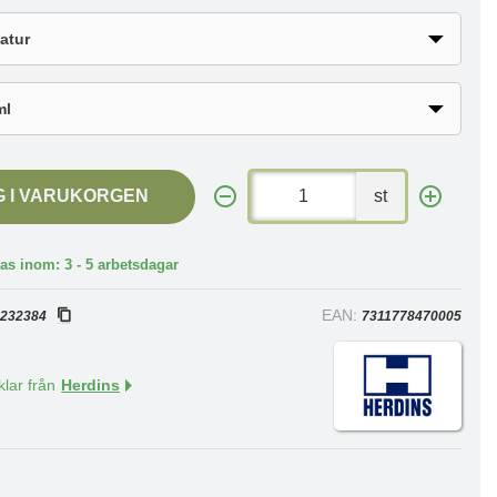
G I VARUKORGEN
st
as inom: 3 - 5 arbetsdagar
:
EAN:
232384
7311778470005
klar från
Herdins