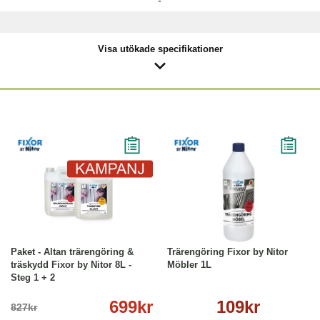
-
Visa utökade specifikationer
-15%
Köp
Läs mer
Köp
Läs mer
Paket - Altan trärengöring &
Trärengöring Fixor by Nitor
träskydd Fixor by Nitor 8L -
Möbler 1L
Steg 1 + 2
699kr
109kr
827kr