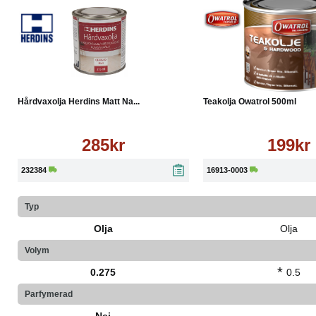
Torrt efter 12 timmar (efter sista skiktet).
Ytan kan belastas försiktigt efter 3 dagar.
Full härdning sker efter 12 dagar vid en temperatur på 20°C och
Köp
Läs mer
Köp
Hårdvaxolja Herdins Matt Na...
Teakolja Owatrol 500ml
285kr
199kr
232384
16913-0003
Typ
Olja
Olja
Volym
*
0.275
0.5
Parfymerad