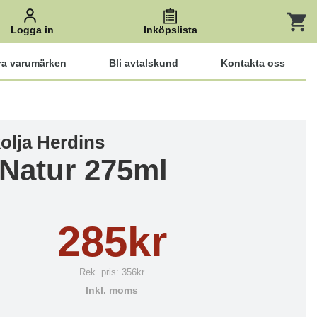
Logga in
Inköpslista
ra varumärken
Bli avtalskund
Kontakta oss
olja Herdins
 Natur 275ml
285kr
Rek. pris:
356kr
Inkl. moms