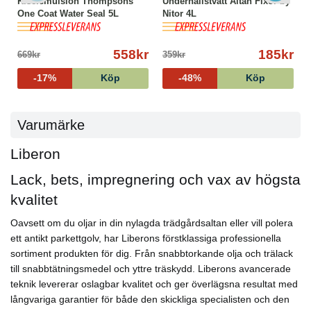
Kiselemulsion Thompsons
Underhållstvätt Altan Fixor by
One Coat Water Seal 5L
Nitor 4L
558kr
185kr
669kr
359kr
-17%
Köp
-48%
Köp
Varumärke
Liberon
Lack, bets, impregnering och vax av högsta
kvalitet
Oavsett om du oljar in din nylagda trädgårdsaltan eller vill polera
ett antikt parkettgolv, har Liberons förstklassiga professionella
sortiment produkten för dig. Från snabbtorkande olja och trälack
till snabbtätningsmedel och yttre träskydd. Liberons avancerade
teknik levererar oslagbar kvalitet och ger överlägsna resultat med
långvariga garantier för både den skickliga specialisten och den