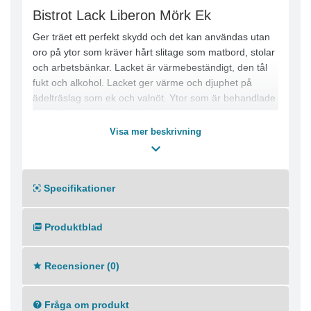
Bistrot Lack Liberon Mörk Ek
Ger träet ett perfekt skydd och det kan användas utan
oro på ytor som kräver hårt slitage som matbord, stolar
och arbetsbänkar. Lacket är värmebeständigt, den tål
fukt och alkohol. Lacket ger värme och djuphet på
ädelträslag som ek och valnöt. Ytor som är behandlade
med Bistrot-lack, bibehåller långvarig glans och den
värderade möbeln kan användas dagligen utan att
Visa mer beskrivning
ytans skönhet lider. Enkel att underhålla, använd endast
en fuktig svamp för kontinuerligt underhåll. Kan
appliceras på alla obehandlade och betsade träslag.
Specifikationer
Produktblad
Recensioner (0)
Fråga om produkt