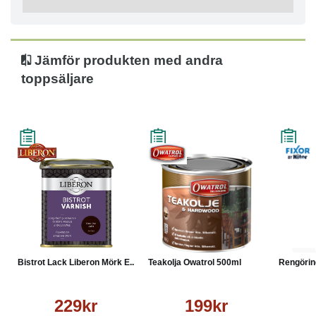
Jämför produkten med andra
toppsäljare
Bistrot Lack Liberon Mörk E...
Teakolja Owatrol 500ml
Rengöring
229kr
199kr