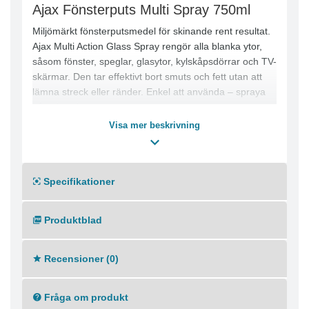
Ajax Fönsterputs Multi Spray 750ml
Miljömärkt fönsterputsmedel för skinande rent resultat.
Ajax Multi Action Glass Spray rengör alla blanka ytor,
såsom fönster, speglar, glasytor, kylskåpsdörrar och TV-
skärmar. Den tar effektivt bort smuts och fett utan att
lämna streck eller ränder. Enkel att använda – spraya
på och torka av.
Egenskaper
Visa mer beskrivning
● Miljömärkt med EU Ecolabel
● Rengör effektivt alla blanka ytor
● Lämnar ett streckfritt och skinande resultat
Specifikationer
● Enkel att använda
Teknisk specifikation
● pH-värde: 3,5-4,5
Produktblad
● Utseende: Blå vätska
● EU Ecolabel licensnummer: DK/020/013
Recensioner (0)
Fråga om produkt