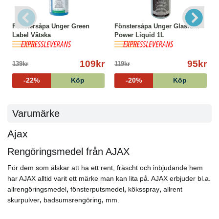
Fönstersåpa Unger Green
Fönstersåpa Unger Glasrent
Label Vätska
Power Liquid 1L
109kr
95kr
139kr
119kr
-22%
Köp
-20%
Köp
Varumärke
Ajax
Rengöringsmedel från AJAX
För dem som älskar att ha ett rent, fräscht och inbjudande hem
har AJAX alltid varit ett märke man kan lita på. AJAX erbjuder bl.a.
allrengöringsmedel
,
fönsterputsmedel
,
köksspray
,
allrent
skurpulver
,
badsumsrengöring
,
mm.