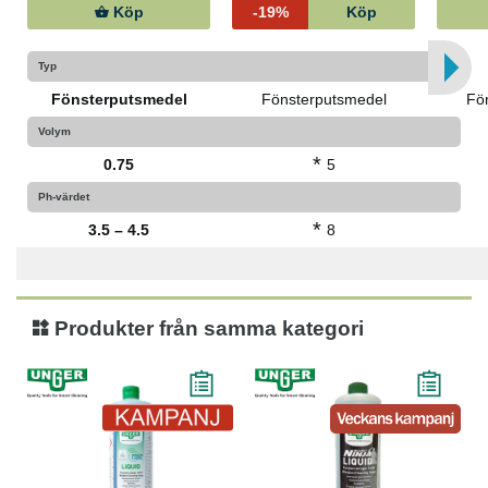
Köp
-19%
Köp
Typ
Fönsterputsmedel
Fönsterputsmedel
Fö
Volym
*
0.75
5
Ph-värdet
*
3.5 – 4.5
8
Produkter från samma kategori