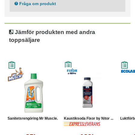
Fråga om produkt
Jämför produkten med andra
toppsäljare
Sanitetsrengöring Mr Muscle...
Kaustiksoda Fixor by Nitor ...
Luktförbä