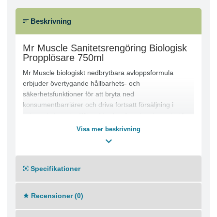
Beskrivning
Mr Muscle Sanitetsrengöring Biologisk
Propplösare 750ml
Mr Muscle biologiskt nedbrytbara avloppsformula
erbjuder övertygande hållbarhets- och
säkerhetsfunktioner för att bryta ned
konsumentbarriärer och driva fortsatt försäljning i
avloppskategorin. Säker för alla rör och bidrar inte till
rost. Den är tillverkad utan blekmedel.
Visa mer beskrivning
Specifikationer
Recensioner (0)