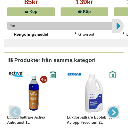
85kr
139kr
Köp
Köp
Typ
*
*
Rengöringsmedel
Grovrent
Produkter från samma kategori
Luktförbättrare Activa
Luktförbättrare Ecolab för
Antidunst 1L
Avlopp Freedrain 2L