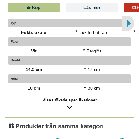
Köp
Läs mer
-21
Typ
*
*
Fuktslukare
Luktförbättrare
Färg
*
Vit
Färglös
Bredd
*
14.5 cm
12 cm
Höjd
*
10 cm
30 cm
Visa utökade specifikationer
Produkter från samma kategori