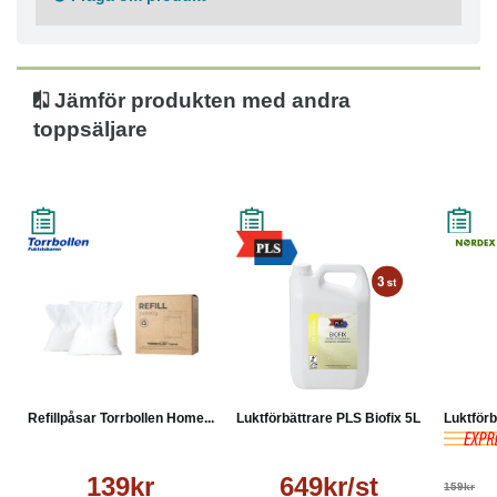
● Varaktighet: 1–3 månader beroende på luftfuktighet
Produktmått:
● Vikt (styck): 600 g
● Total vikt: 1200 g
Jämför produkten med andra
Förpackningsmått:
toppsäljare
● Bredd: 14,5 cm
● Höjd: 10 cm
● Djup: 14,5 cm
● Vikt: 1,246 kg
Refillpåsar Torrbollen Home...
Luktförbättrare PLS Biofix 5L
Luktförb
139kr
649kr/st
159kr