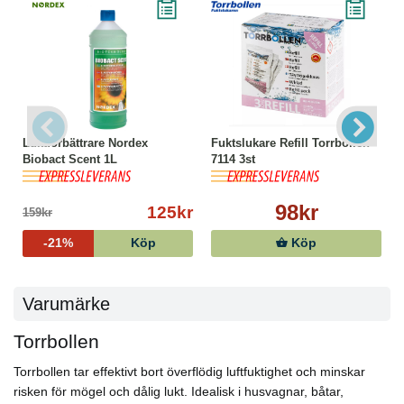
Luktförbättrare Nordex
Fuktslukare Refill Torrbollen
Biobact Scent 1L
7114 3st
98kr
125kr
159kr
-21%
Köp
Köp
Varumärke
Torrbollen
Torrbollen tar effektivt bort överflödig luftfuktighet och minskar
risken för mögel och dålig lukt. Idealisk i husvagnar, båtar,