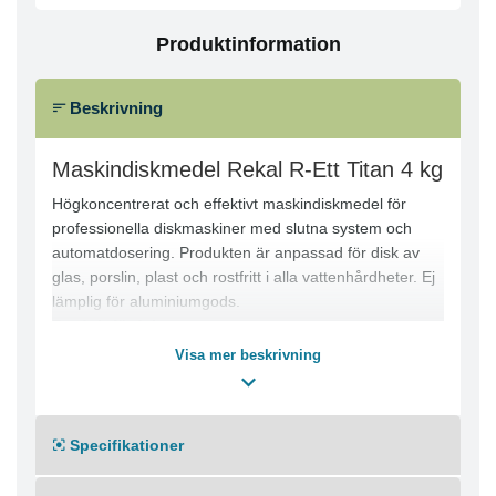
Produktinformation
Beskrivning
Maskindiskmedel Rekal R-Ett Titan 4 kg
Högkoncentrerat och effektivt maskindiskmedel för
professionella diskmaskiner med slutna system och
automatdosering. Produkten är anpassad för disk av
glas, porslin, plast och rostfritt i alla vattenhårdheter. Ej
lämplig för aluminiumgods.
Produktfördelar:
● Högkoncentrerat och effektivt
Visa mer beskrivning
● Fungerar i alla vattenhårdheter
● Anpassat för professionella maskiner
● Automatdosering via slutet system
Specifikationer
● Ger ett pålitligt diskresultat
Användningsområde: