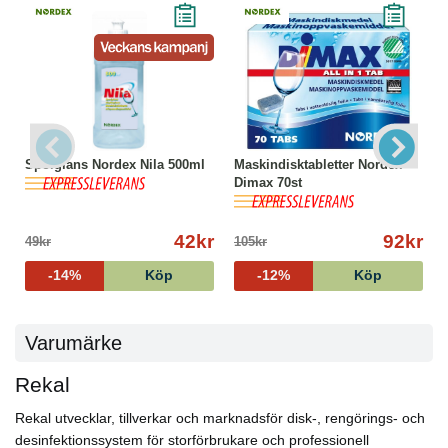
Spolglans Nordex Nila 500ml
Maskindisktabletter Nordex
Dimax 70st
42kr
92kr
49kr
105kr
-14%
Köp
-12%
Köp
Varumärke
Rekal
Rekal utvecklar, tillverkar och marknadsför disk-, rengörings- och
desinfektionssystem för storförbrukare och professionell