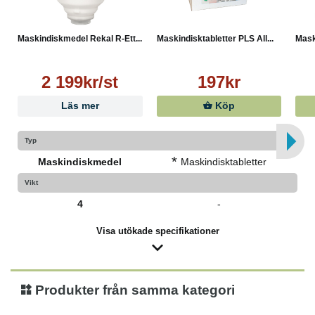
Maskindiskmedel Rekal R-Ett...
Maskindisktabletter PLS All...
Mask
2 199kr/st
197kr
Läs mer
Köp
Typ
*
Maskindiskmedel
Maskindisktabletter
Vikt
4
-
Visa utökade specifikationer
Produkter från samma kategori