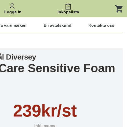
Logga in
Inköpslista
ra varumärken
Bli avtalskund
Kontakta oss
l Diversey
 Care Sensitive Foam
239kr/st
Inkl. moms