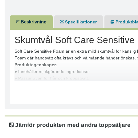
Beskrivning
Specifikationer
Produktbl
Skumtvål Soft Care Sensitive 
Soft Care Sensitive Foam är en extra mild skumtvål för känslig 
Foam där handtvätt ofta krävs och välmående händer önskas. So
Produktegenskaper:
● Innehåller mjukgörande ingredienser
● Passar även för hår och kroppstvätt.
● pH-balanserad
● Parfymfri
● Färgfri
● Formulerad med vätmedel
● Fri från parabener och triclosan
● Milt ytaktivt system
Jämför produkten med andra toppsäljare
● Testad för hudkompatibilitet (Patchtest)
● Miljömärkt med Svanen och EU Ecolabel