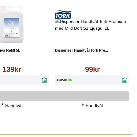
Läs mer
Köp
Läs mer
va Refill 5L
Dispenser Handtvål Tork Pre...
139kr
99kr
420501
*
*
Handtvål
Handtvål