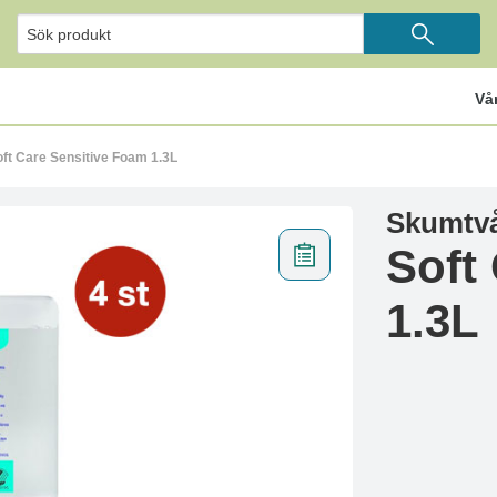
Vå
ft Care Sensitive Foam 1.3L
Skumtvå
Soft
1.3L