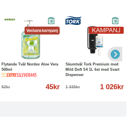
-13%
Köp
Läs mer
-23%
Köp
Läs mer
Flytande Tvål Nordex Aloe Vera
Skumtvål Tork Premium med
500ml
Mild Doft S4 1L 6st med Svart
Dispenser
45kr
1 026kr
52kr
1 335kr