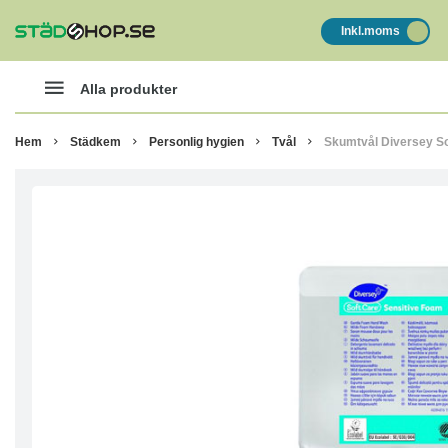
Inkl.moms
Alla produkter
Hem
Städkem
Personlig hygien
Tvål
Skumtvål Diversey So