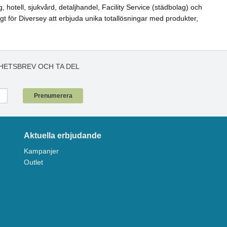
hotell, sjukvård, detaljhandel, Facility Service (städbolag) och
igt för Diversey att erbjuda unika totallösningar med produkter,
HETSBREV OCH TA DEL
!
Prenumerera
Aktuella erbjudande
Kampanjer
Outlet