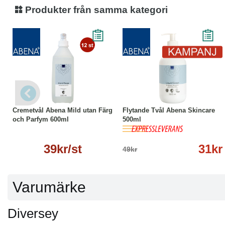
Produkter från samma kategori
Läs mer
-37%
Köp
Läs mer
Cremetvål Abena Mild utan Färg
Flytande Tvål Abena Skincare
och Parfym 600ml
500ml
39kr/st
31kr
49kr
Varumärke
Diversey