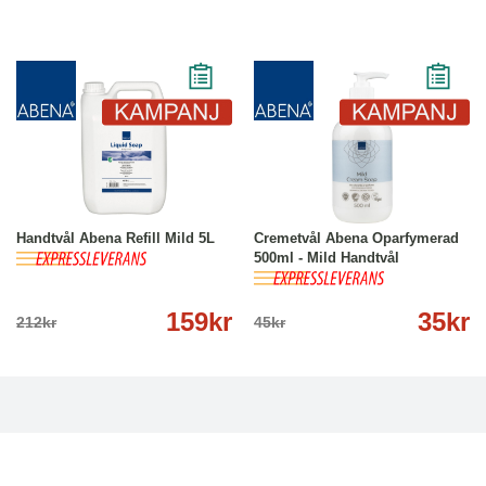
-25%
Köp
Läs mer
-22%
Köp
Läs mer
Handtvål Abena Refill Mild 5L
Cremetvål Abena Oparfymerad
500ml - Mild Handtvål
159kr
35kr
212kr
45kr