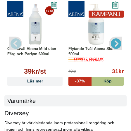
Cremetvål Abena Mild utan
Flytande Tvål Abena Skincare
Färg och Parfym 600ml
500ml
39kr/st
31kr
49kr
Läs mer
-37%
Köp
Varumärke
Diversey
Diversey är världsledande inom professionell rengöring och
hygien och finns representerad inom alla viktiga