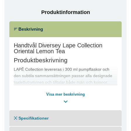
Produktinformation
Beskrivning
Handtvål Diversey Lape Collection
Oriental Lemon Tea
Produktbeskrivning
LAPĒ Collection levereras i 300 ml pumpflaskor och
den subtila sammansättningen passar alla designade
toalettutrymmen och tilltalar både män och kvinnor.
LAPĒ:s handtvätt med orientaliskt citronte förhöjer
Visa mer beskrivning
miljön genom att avge en lätt uppfriskande doft i luften
när den används.
Specifikationer