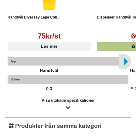
Handtvål Diversey Lape Coll...
Dispenser Handtvål Tor
75kr/st
6
Läs mer
Typ
Handtvål
Ha
Volym
*
0.3
Visa utökade specifikationer
Produkter från samma kategori