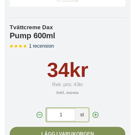
Tvättcreme Dax
Pump 600ml
1 recension
34kr
Rek. pris:
43kr
Inkl. moms
st
LÄGG I VARUKORGEN