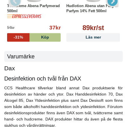
Tvättcreme Abena Parfymerad
Hudlotion Abena utan Färg &
500ml
Parfym 14% Fett 500ml
89kr/st
37kr
54kr
-31%
Köp
Läs mer
Varumärke
Dax
Desinfektion och tvål från DAX
CCS Healthcare tillverkar bland annat Dax produktserie för
desinfektion av händer och ytor. Dax Handdesinfektion 70, Dax
Alcogel 85, Dax Ytdesinfektion plus samt Dax Desisoft som finns
som både alkoholfri handdesinfektion och ytdesinfektion. Förutom
desinfektionsprodukter finns även DAX som tvål, tvättcreme samt
hand- och hudcreme. DAX produkter hittar du även på de flesta
sjukhus och vårdinrättningar.