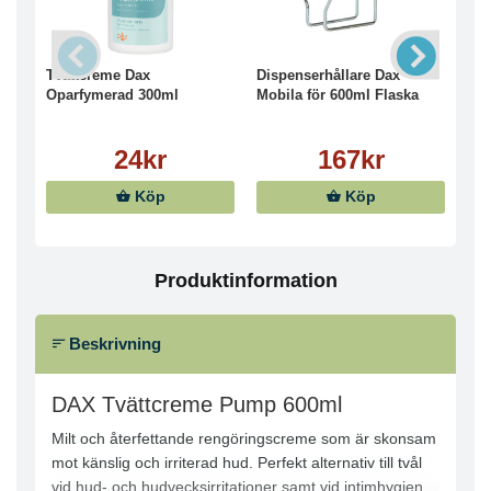
Tvättcreme Dax
Dispenserhållare Dax
Tvä
Oparfymerad 300ml
Mobila för 600ml Flaska
15
24kr
167kr
Köp
Köp
Produktinformation
Beskrivning
DAX Tvättcreme Pump 600ml
Milt och återfettande rengöringscreme som är skonsam
mot känslig och irriterad hud. Perfekt alternativ till tvål
vid hud- och hudvecksirritationer samt vid intimhygien.