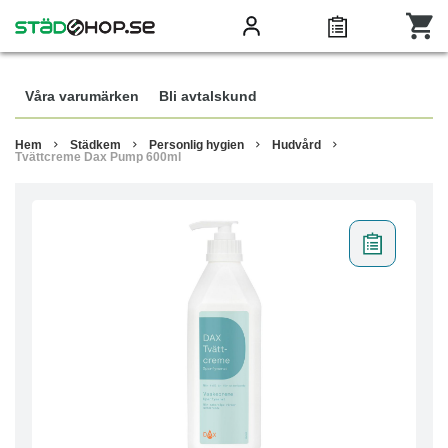
Våra varumärken
Bli avtalskund
Hem
Städkem
Personlig hygien
Hudvård
Tvättcreme Dax Pump 600ml