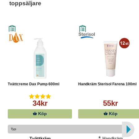
toppsäljare
Tvättcreme Dax Pump 600ml
Handkräm Sterisol Farena 100ml
34kr
55kr
Köp
Köp
Typ
*
Tvättkräm
Handkräm