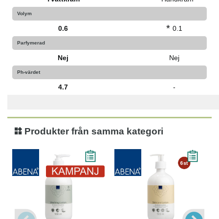
Volym
*
0.6
0.1
Parfymerad
Nej
Nej
Ph-värdet
4.7
-
Produkter från samma kategori