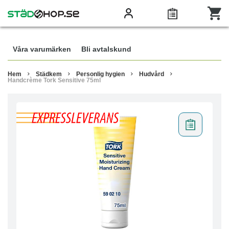
Våra varumärken
Bli avtalskund
Hem
Städkem
Personlig hygien
Hudvård
Handcrème Tork Sensitive 75ml