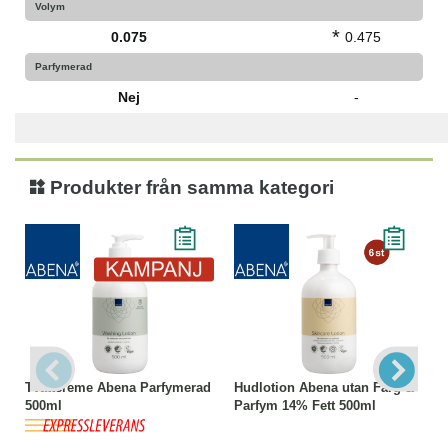
Volym
*
0.075
0.475
Parfymerad
Nej
-
Produkter från samma kategori
Tvättcreme Abena Parfymerad
Hudlotion Abena utan Färg &
500ml
Parfym 14% Fett 500ml