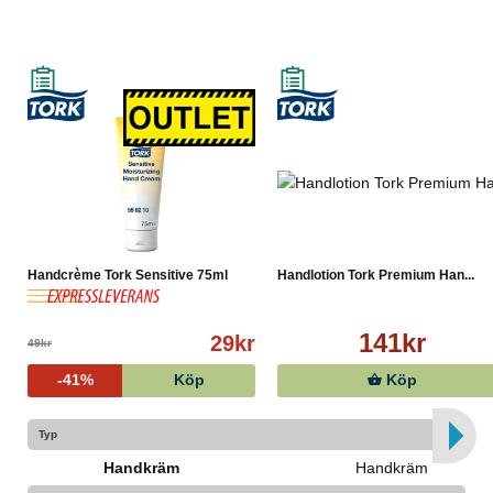
Handcrème Tork Sensitive 75ml
Handlotion Tork Premium Han...
141kr
29kr
49kr
-41%
Köp
Köp
Typ
Handkräm
Handkräm