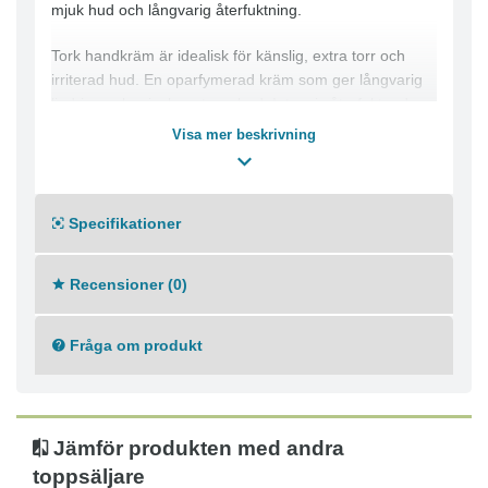
mjuk hud och långvarig återfuktning.
Tork handkräm är idealisk för känslig, extra torr och
irriterad hud. En oparfymerad kräm som ger långvarig
lindring och minskar stram hud. Intensiv återfuktande
kräm med naturliga oljor, vitamin E och Panthenol.
Visa mer beskrivning
Ta hand om händerna även när du är på språng, tack
vare tubens storlek.
Idealisk för känslig, extra torr och irriterad hud
Specifikationer
Intensiv, fuktgivande creme
Långvarig återfuktning av huden
Recensioner (0)
Oparfymerad
Dermatologiskt testad
Fråga om produkt
Jämför produkten med andra
toppsäljare