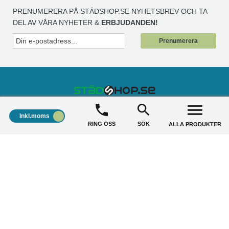
PRENUMERERA PÅ STÄDSHOP.SE NYHETSBREV OCH TA
DEL AV VÅRA NYHETER &
ERBJUDANDEN!
Prenumerera
Inkl.moms
STÄDSHOP
+
RING OSS
SÖK
ALLA PRODUKTER
KUNDSERVICE
+
AKTUELLA ERBJUDANDE
+