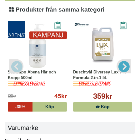
Produkter från samma kategori
Schampo Abena Hår och
Duschtvål Diversey Lux Pro
Kropp 500ml
Formula 2-in-1 5L
359kr
45kr
69kr
-35%
Köp
Köp
Varumärke