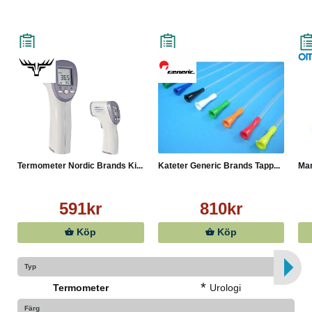
Termometer Nordic Brands Ki...
Kateter Generic Brands Tapp...
Man
591kr
810kr
Köp
Köp
Typ
*
Termometer
Urologi
Färg