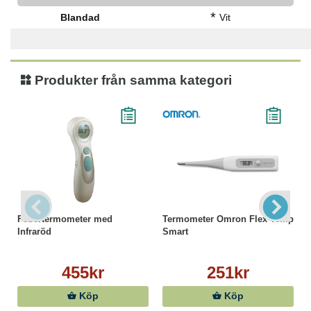
*
Blandad
Vit
Produkter från samma kategori
Febertermometer med
Termometer Omron Flex Temp
Infraröd
Smart
455kr
251kr
Köp
Köp