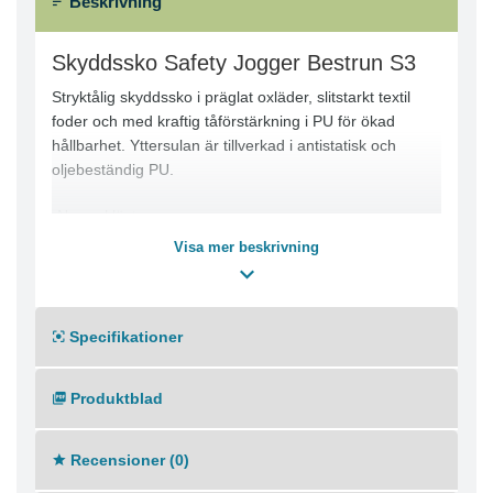
Beskrivning
Skyddssko Safety Jogger Bestrun S3
Stryktålig skyddssko i präglat oxläder, slitstarkt textil
foder och med kraftig tåförstärkning i PU för ökad
hållbarhet. Yttersulan är tillverkad i antistatisk och
oljebeständig PU.
-Normal läst
-Ståltåhätta och spiktrampskydd i stål
Visa mer beskrivning
Specifikationer
Produktblad
Recensioner (0)