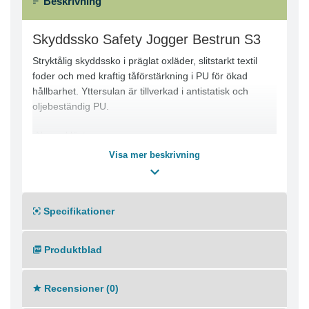
Beskrivning
Skyddssko Safety Jogger Bestrun S3
Stryktålig skyddssko i präglat oxläder, slitstarkt textil
foder och med kraftig tåförstärkning i PU för ökad
hållbarhet. Yttersulan är tillverkad i antistatisk och
oljebeständig PU.
-Normal läst
-Ståltåhätta och spiktrampskydd i stål
Visa mer beskrivning
Specifikationer
Produktblad
Recensioner (0)