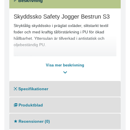
Beskrivning
Skyddssko Safety Jogger Bestrun S3
Stryktålig skyddssko i präglat oxläder, slitstarkt textil
foder och med kraftig tåförstärkning i PU för ökad
hållbarhet. Yttersulan är tillverkad i antistatisk och
oljebeständig PU.
-Normal läst
-Ståltåhätta och spiktrampskydd i stål
Visa mer beskrivning
Specifikationer
Produktblad
Recensioner (0)