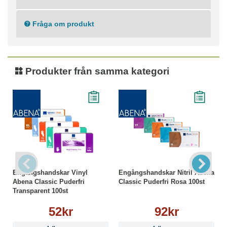
acceleratorrelaterade typ IV-allergier.
Goda virusbarriäregenskaper, skyddar mot ett stort
Fråga om produkt
antal olika kemikalier.
Produkter från samma kategori
Engångshandskar Vinyl
Engångshandskar Nitril Abena
Abena Classic Puderfri
Classic Puderfri Rosa 100st
Transparent 100st
52kr
92kr