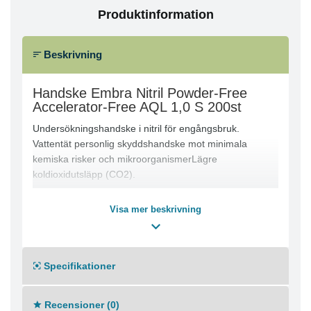
Produktinformation
Beskrivning
Handske Embra Nitril Powder-Free
Accelerator-Free AQL 1,0 S 200st
Undersökningshandske i nitril för engångsbruk.
Vattentät personlig skyddshandske mot minimala
kemiska risker och mikroorganismerLägre
koldioxidutsläpp (CO2).
Koldioxidavtrycksstudien (LCA) har genomförts i
Visa mer beskrivning
enlighet med ISO 14040-serien
Högre kvalitet med AQL 1,0 av hålförekomst för
säkrare användning.
Specifikationer
Acceleratorfri, puderfri, passar båda händerna och
med rullkant som ger extra styrka åt kragen.
Recensioner (0)
Bra alternativ för de som har typ I-allergier och