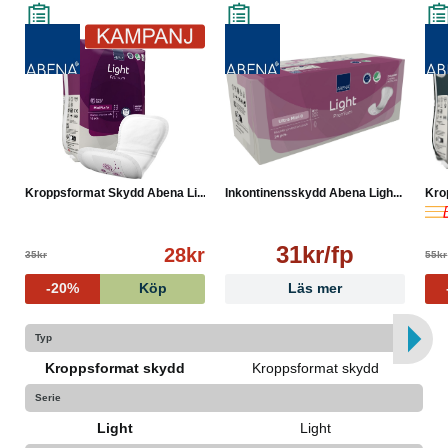
Kroppsformat Skydd Abena Li...
Inkontinensskydd Abena Ligh...
Kro
31kr/fp
28kr
35kr
55kr
-20%
Köp
Läs mer
Typ
Kroppsformat skydd
Kroppsformat skydd
Serie
Light
Light