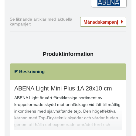
Se liknande artiklar med aktuella
Månadskampanj
kampanjer:
Produktinformation
Beskrivning
ABENA Light Mini Plus 1A 28x10 cm
ABENA Light är vårt förstklassiga sortiment av
kroppsformade skydd mot urinläckage vid lätt till måttlig
inkontinens med självhäftande tejp. Den högeffektiva
kärnan med Top-Dry-teknik skyddar och vårdar huden
genom att hålla det exponerade området torrt och
behagligt även efter flera läckage. Skydden har full