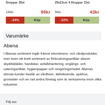
Droppar 30st
29x23cm 4 Droppar 15st
99kr
43kr
130kr
55kr
-24%
Köp
-22%
Köp
Varumärke
Abena
I Abenas sortiment ingår främst inkontinens- och vårdprodukter,
men även ett brett sortiment av förbrukningsartiklar såsom
skyddskläder, handskar, avfallshantering, engångs- och
cateringartiklar, hygienpapper och rengöringsmedel. Abenas
största kunder består av vårdhem, äldreboende, sjukhus,
grossister och en rad andra företag som är verksamma inom olika
industrier.
Följ oss