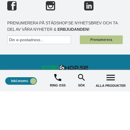
PRENUMERERA PÅ STÄDSHOP.SE NYHETSBREV OCH TA
DEL AV VÅRA NYHETER &
ERBJUDANDEN!
Prenumerera
Inkl.moms
STÄDSHOP
+
RING OSS
SÖK
ALLA PRODUKTER
KUNDSERVICE
+
AKTUELLA ERBJUDANDE
+