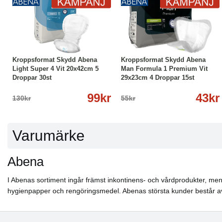
-24%
Köp
Läs mer
-22%
Köp
Läs mer
Kroppsformat Skydd Abena
Kroppsformat Skydd Abena
Light Super 4 Vit 20x42cm 5
Man Formula 1 Premium Vit
Droppar 30st
29x23cm 4 Droppar 15st
99kr
43kr
130kr
55kr
Varumärke
Abena
I Abenas sortiment ingår främst inkontinens- och vårdprodukter, men 
hygienpapper och rengöringsmedel. Abenas största kunder består av