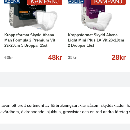
-24%
Köp
Läs mer
-20%
Köp
Läs mer
Kroppsformat Skydd Abena
Kroppsformat Skydd Abena
Man Formula 2 Premium Vit
Light Mini Plus 1A Vit 28x10cm
29x23cm 5 Droppar 15st
2 Droppar 16st
48kr
28kr
63kr
35kr
även ett brett sortiment av förbrukningsartiklar såsom skyddskläder, ha
 vårdhem, äldreboende, sjukhus, grossister och en rad andra företag 