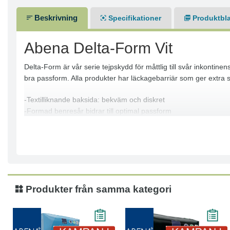
Beskrivning
Specifikationer
Produktbl
Abena Delta-Form Vit
Delta-Form är vår serie tejpskydd för måttlig till svår inkon
bra passform. Alla produkter har läckagebarriär som ger extra
-Textilliknande baksida: bekväm och diskret
-Formad benresår bidrar till optimal passform
-Effektiv kärnteknik ger snabb absorption
-Läckagebarriärer ger extra skydd
-Våtindikator
-Odörkontroll
Produkter från samma kategori