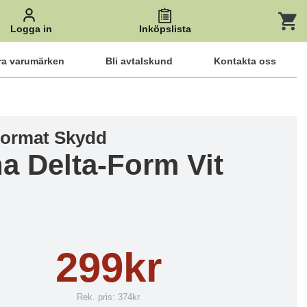
Logga in
Inköpslista
ra varumärken
Bli avtalskund
Kontakta oss
ormat Skydd
a Delta-Form Vit
299kr
Rek. pris:
374kr