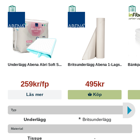
Underlägg Abena Abri Soft S...
Britsunderlägg Abena 1-Lags...
Bänkpa
259kr/fp
495kr
Läs mer
Köp
Typ
*
Underlägg
Britsunderlägg
Material
Tissue
-