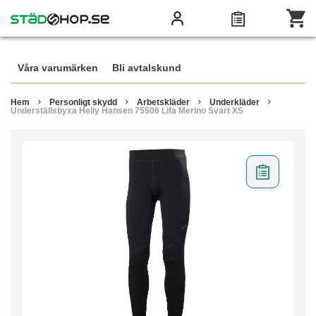
Våra varumärken
Bli avtalskund
Hem
Personligt skydd
Arbetskläder
Underkläder
Underställsbyxa Helly Hansen 75506 Lifa Merino Svart XS