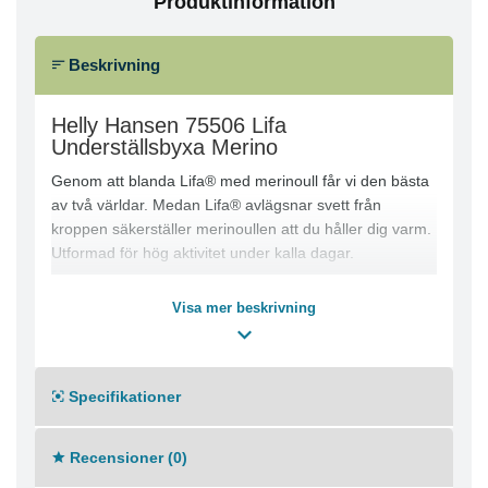
Produktinformation
Beskrivning
Helly Hansen 75506 Lifa
Underställsbyxa Merino
Genom att blanda Lifa® med merinoull får vi den bästa
av två världar. Medan Lifa® avlägsnar svett från
kroppen säkerställer merinoullen att du håller dig varm.
Utformad för hög aktivitet under kalla dagar.
Produktinformation
Visa mer beskrivning
Lifa Stay Warm-teknik
Grenkil för rörelsefrihet
Flatlocksömmar för extra komfort
Resår i midjan för perfekt passform och rörelsefrihet
Specifikationer
Konstruktion som förhindrar att det elastiska bandet
vrider sig
Recensioner (0)
ZQ Ull