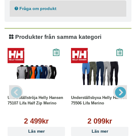
Materialkomposition
Fråga om produkt
- Merinoull 57%
- Polypropylen 43%
Tvättråd
- Maskintvätt skonsam 40°C
Produkter från samma kategori
- Ej strykning
- Ej torktumling
- Ej kemtvätt
- Tål ej blekmedel
Underställströja Helly Hansen
Underställsbyxa Helly Hansen
75107 Lifa Half Zip Merino
75506 Lifa Merino
2 499kr
2 099kr
Läs mer
Läs mer