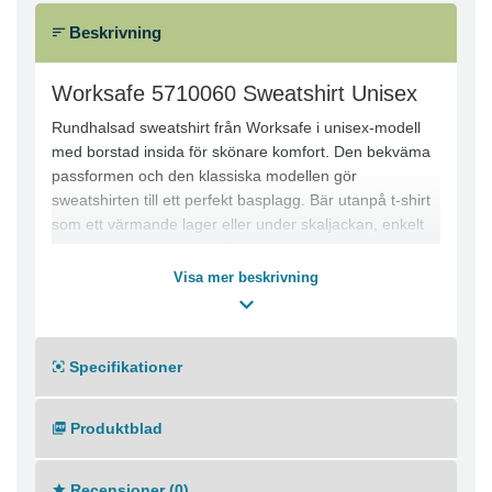
Beskrivning
Worksafe 5710060 Sweatshirt Unisex
Rundhalsad sweatshirt från Worksafe i unisex-modell
med borstad insida för skönare komfort. Den bekväma
passformen och den klassiska modellen gör
sweatshirten till ett perfekt basplagg. Bär utanpå t-shirt
som ett värmande lager eller under skaljackan, enkelt
att anpassa efter behov. Den högkvalitativa
sweatshirten klarar 60 graders tvätt.
Visa mer beskrivning
● Rundhalsad, klassisk sweatshirt i unisex-modell
● Borstad insida för skön komfort
● 2x2 ribb i halsringning, ärm-mudd samt nederkant
Specifikationer
● Material: 70% Bomull 30% Polyester 280 g/m²
Materialkomposition:
Bomull 70%
Produktblad
Polyester 30%
Tvättråd:
Recensioner (0)
Maskintvätt 60°C