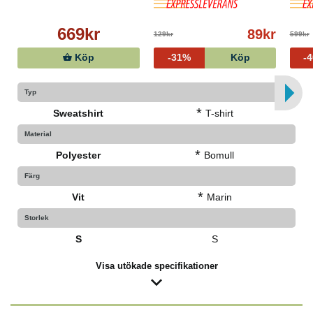
669kr
89kr
129kr
599kr
Köp
-31%
Köp
-
Typ
*
Sweatshirt
T-shirt
Material
*
Polyester
Bomull
Färg
*
Vit
Marin
Storlek
S
S
Visa utökade specifikationer