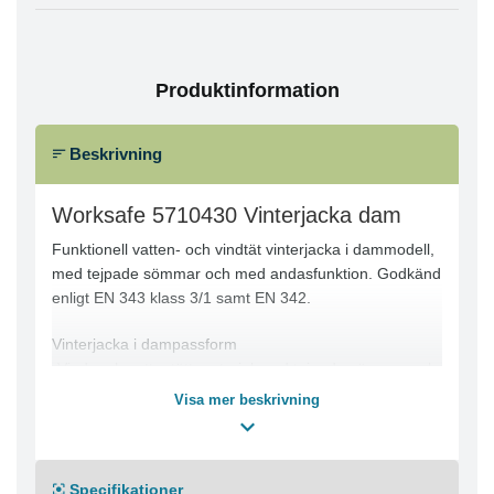
Produktinformation
Beskrivning
Worksafe 5710430 Vinterjacka dam
Funktionell vatten- och vindtät vinterjacka i dammodell,
med tejpade sömmar och med andasfunktion. Godkänd
enligt EN 343 klass 3/1 samt EN 342.
Vinterjacka i dampassform
-Vind- och vattentätt material med tejpade sömmar och
andasfunktion
Visa mer beskrivning
-Vattenpelare 13000/WP
-Certifierad för EN 343 3/1 samt EN 342
-Reflexdetaljer fram och bak för ökad synbarhet
Specifikationer
-Fleecefodrad krage