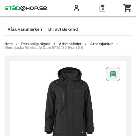
Våra varumärken
Bli avtalskund
Hem
Personligt skydd
Arbetskläder
Arbetsjackor
Vinterjacka Worksafe Dam 5710430 Svart XS