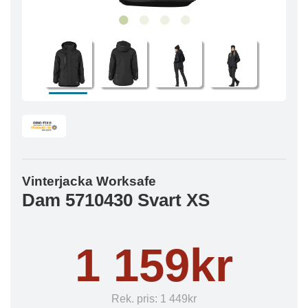
Vinterjacka Worksafe
Dam 5710430 Svart XS
1 159kr
Rek. pris:
1 449kr