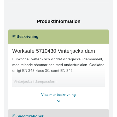
Produktinformation
Beskrivning
Worksafe 5710430 Vinterjacka dam
Funktionell vatten- och vindtät vinterjacka i dammodell,
med tejpade sömmar och med andasfunktion. Godkänd
enligt EN 343 klass 3/1 samt EN 342.
-Vinterjacka i dampassform
-Vind- och vattentätt material med tejpade sömmar och
andasfunktion
Visa mer beskrivning
-Vattenpelare 13000/WP
-Certifierad för EN 343 3/1 samt EN 342
-Reflexdetaljer fram och bak för ökad synbarhet
Specifikationer
-Fleecefodrad krage