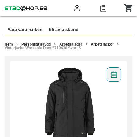
Våra varumärken
Bli avtalskund
Hem
Personligt skydd
Arbetskläder
Arbetsjackor
Vinterjacka Worksafe Dam 5710430 Svart S