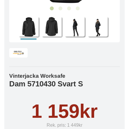
Vinterjacka Worksafe
Dam 5710430 Svart S
1 159kr
Rek. pris:
1 449kr