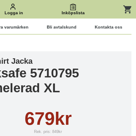
Logga in
Inköpslista
ra varumärken
Bli avtalskund
Kontakta oss
irt Jacka
safe 5710795
elerad XL
679kr
Rek. pris:
849kr