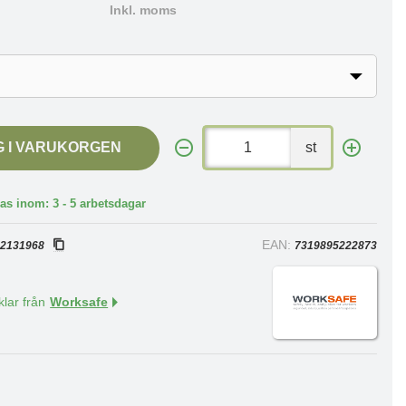
Inkl. moms
G I VARUKORGEN
st
as inom: 3 - 5 arbetsdagar
:
EAN:
2131968
7319895222873
klar från
Worksafe