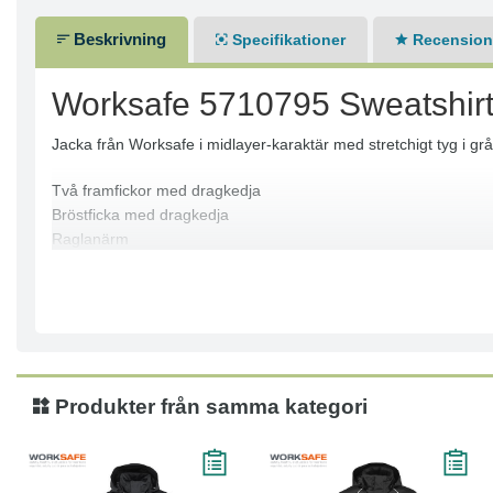
Beskrivning
Specifikationer
Recensione
Worksafe 5710795 Sweatshirt
Jacka från Worksafe i midlayer-karaktär med stretchigt tyg i gr
Två framfickor med dragkedja
Bröstficka med dragkedja
Raglanärm
Elastisk bandkantning i nederkant och ärmslut
Inbyggt tumgrepp i ärmavslut
Förlängd rygg
YKK®-dragkedja
OEKO-TEX®-certifierad
Huvudtyg: 94% Polyester 6% Elastan
Produkter från samma kategori
Svarta partier: 100% Polyester
Maskintvätt 60°C
Tål ej blekmedel
Ej torktumling