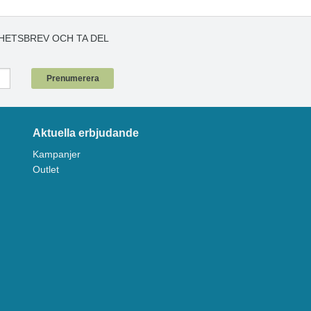
HETSBREV OCH TA DEL
!
Prenumerera
Aktuella erbjudande
Kampanjer
Outlet