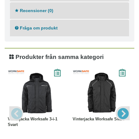
YKK®-dragkedja
OEKO-TEX®-certifierad
Recensioner (0)
Huvudtyg: 94% Polyester 6% Elastan
Svarta partier: 100% Polyester
Maskintvätt 60°C
Fråga om produkt
Tål ej blekmedel
Ej torktumling
Ej strykning
Ej kemtvätt
Produkter från samma kategori
Vinterjacka Worksafe 3-i-1
Vinterjacka Worksafe Svart
Svart