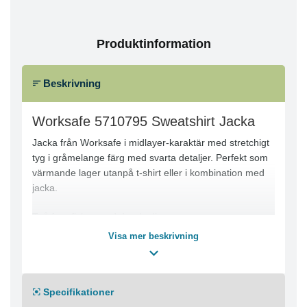
Produktinformation
Beskrivning
Worksafe 5710795 Sweatshirt Jacka
Jacka från Worksafe i midlayer-karaktär med stretchigt
tyg i gråmelange färg med svarta detaljer. Perfekt som
värmande lager utanpå t-shirt eller i kombination med
jacka.
Två framfickor med dragkedja
Bröstficka med dragkedja
Visa mer beskrivning
Raglanärm
Elastisk bandkantning i nederkant och ärmslut
Inbyggt tumgrepp i ärmavslut
Specifikationer
Förlängd rygg