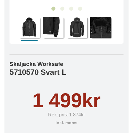
Skaljacka Worksafe
5710570 Svart L
1 499kr
Rek. pris:
1 874kr
Inkl. moms