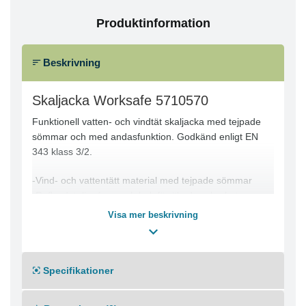
Produktinformation
Beskrivning
Skaljacka Worksafe 5710570
Funktionell vatten- och vindtät skaljacka med tejpade
sömmar och med andasfunktion. Godkänd enligt EN
343 klass 3/2.
-Vind- och vattentätt material med tejpade sömmar
-Reflexdetaljer fram och bak för ökad synbarhet
-Två framfickor och en bröstficka med dragkedja
Visa mer beskrivning
-Fleecefodrad krage, förlängd rygg
-Justerbar dragsko i luva och i nederkant, luvan är
avtagbar
Specifikationer
-Reglerbart ärmslut med invändig mudd
-D-ring i bröstficka för applicering av ID-bricka
-YKK®-dragkedja