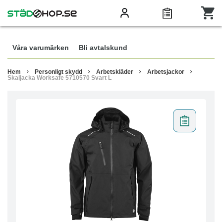
Våra varumärken
Bli avtalskund
Hem
Personligt skydd
Arbetskläder
Arbetsjackor
Skaljacka Worksafe 5710570 Svart L