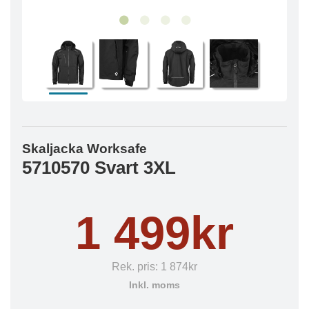
Skaljacka Worksafe
5710570 Svart 3XL
1 499kr
Rek. pris:
1 874kr
Inkl. moms