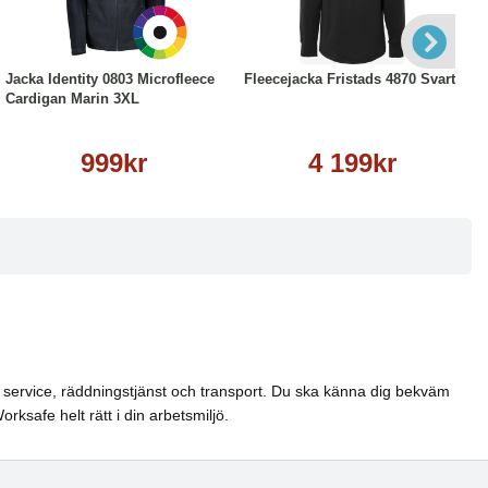
1223/2141224
Köp
Läs mer
Läs mer
Jacka Identity 0803 Microfleece
Fleecejacka Fristads 4870 Svart
Cardigan Marin 3XL
999kr
4 199kr
el, service, räddningstjänst och transport. Du ska känna dig bekväm
ksafe helt rätt i din arbetsmiljö.