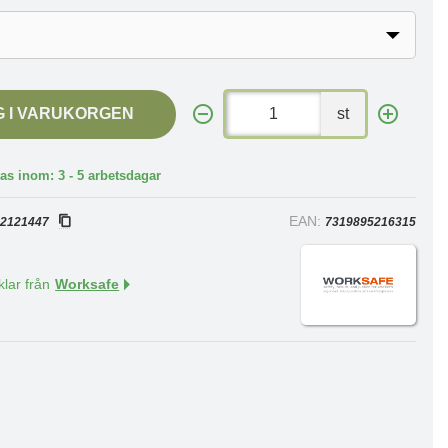
G I VARUKORGEN
st
as inom: 3 - 5 arbetsdagar
:
EAN:
2121447
7319895216315
klar från
Worksafe