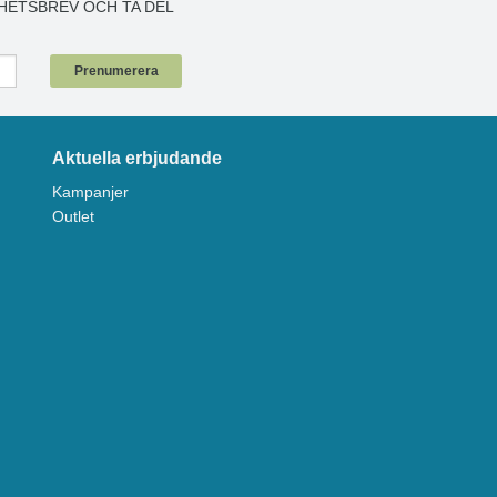
HETSBREV OCH TA DEL
!
Prenumerera
Aktuella erbjudande
Kampanjer
Outlet