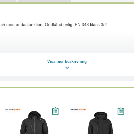
och med andasfunktion. Godkänd enligt EN 343 klass 3/2.
Visa mer beskrivning
gg med fuktig trasa istället för att tvätta
ch torka alltid i torktumlare eller torkskåp för att återaktivera vattenavv
 med textil impregnering som är biologiskt nedbrytbar