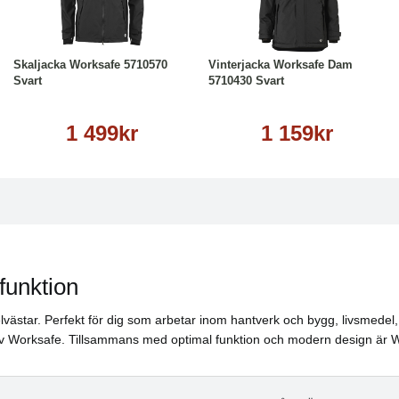
1/2141222 eller OrganoTex Spray-On Textile Waterproofing artikel 214
Läs mer
Läs mer
Skaljacka Worksafe 5710570
Vinterjacka Worksafe Dam
Svart
5710430 Svart
1 499kr
1 159kr
funktion
rselvästar. Perfekt för dig som arbetar inom hantverk och bygg, livsmed
 av Worksafe. Tillsammans med optimal funktion och modern design är Wor