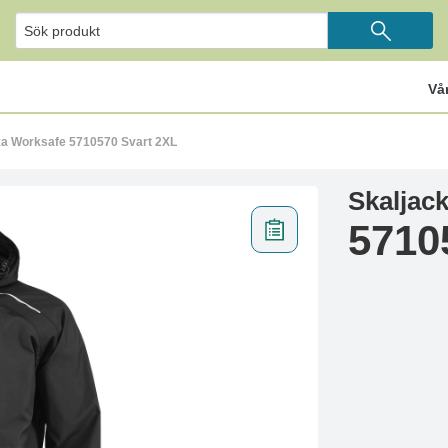
Vå
ka Worksafe 5710570 Svart 2XL
Skaljac
5710