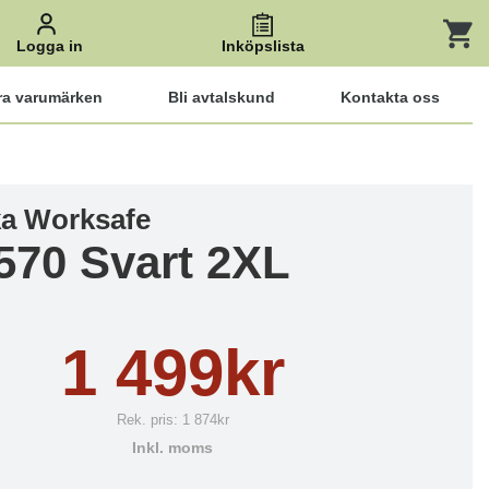
Logga in
Inköpslista
ra varumärken
Bli avtalskund
Kontakta oss
ka Worksafe
570 Svart 2XL
1 499kr
Rek. pris:
1 874kr
Inkl. moms