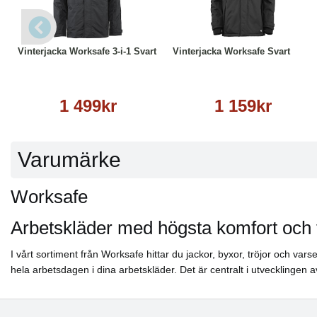
-Välj OrganoTex Wash-In Textile Waterproofing artikel 214122
Läs mer
Läs mer
Vinterjacka Worksafe 3-i-1 Svart
Vinterjacka Worksafe Svart
1 499kr
1 159kr
Varumärke
Worksafe
Arbetskläder med högsta komfort och 
I vårt sortiment från Worksafe hittar du jackor, byxor, tröjor och va
hela arbetsdagen i dina arbetskläder. Det är centralt i utvecklingen