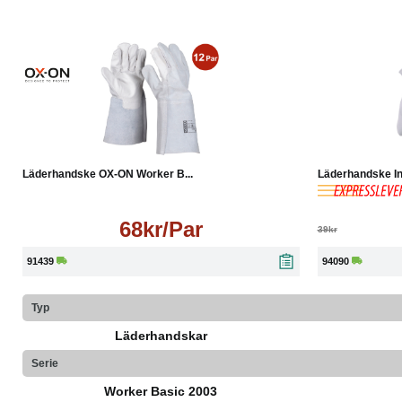
Läs mer
-26%
Läderhandske OX-ON Worker B...
Läderhandske InS
68kr/Par
39kr
91439
94090
Typ
Läderhandskar
Serie
Worker Basic 2003