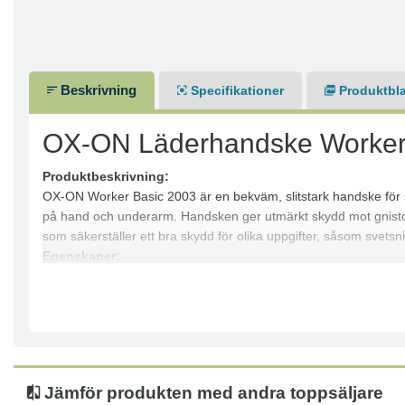
Beskrivning
Specifikationer
Produktbl
OX-ON Läderhandske Worker
Produktbeskrivning:
OX-ON Worker Basic 2003 är en bekväm, slitstark handske för s
på hand och underarm. Handsken ger utmärkt skydd mot gnistor 
som säkerställer ett bra skydd för olika uppgifter, såsom svetsn
Egenskaper:
● Slitstark svetshandske
● 14 cm manschett i delat läder
● Prisvärt val
● Robust handflata i kohud
Storlek:
9
Jämför produkten med andra toppsäljare