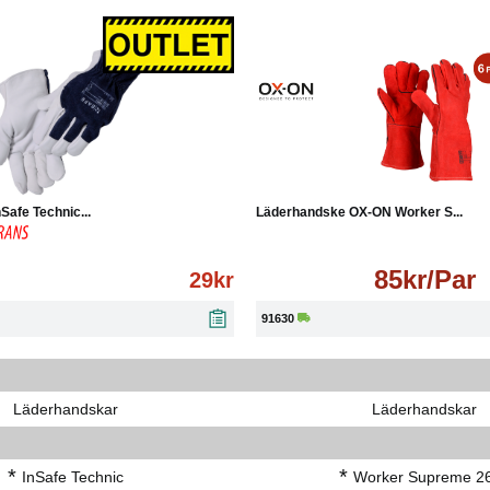
Köp
Läs mer
Läs mer
afe Technic...
Läderhandske OX-ON Worker S...
85kr/Par
29kr
91630
Läderhandskar
Läderhandskar
*
*
InSafe Technic
Worker Supreme 2