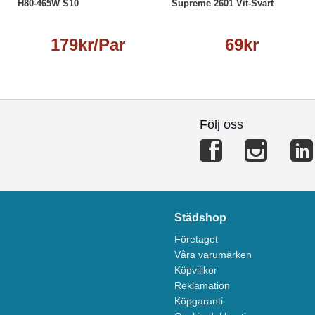
H80-465W S10
Supreme 2601 Vit-Svart
179kr/Par
69kr
Följ oss
Städshop
Företaget
Våra varumärken
Köpvillkor
Reklamation
Köpgaranti