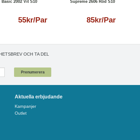
Basic 2002 Vit S10
Supreme 2606 Röd S10
55kr/Par
85kr/Par
HETSBREV OCH TA DEL
!
Prenumerera
Aktuella erbjudande
Kampanjer
Outlet