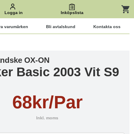
Logga in
Inköpslista
ra varumärken
Bli avtalskund
Kontakta oss
andske OX-ON
er Basic 2003 Vit S9
68kr/Par
Inkl. moms