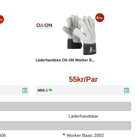
Läs mer
Läderhandske OX-ON Worker B...
55kr/Par
3855-1
Läderhandskar
*
606
Worker Basic 2002