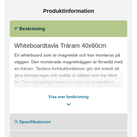
Produktinformation
Beskrivning
Whiteboardtavla Träram 40x60cm
En whiteboard som är magnetisk och kan monteras på
väggen. Den monterade magnetväggen är försedd med
en träram. Tavlans torkdukfunktioner gör det enkelt att
göra korrigeringar och sudda ut sådant som har blivit
fel. Den mångsidiga tavlan kan vara ett användbart
verktyg i många olika miljöer till exempel för idéer,
presentationer eller gruppaktiviteter. - Magnetisk,
Visa mer beskrivning
väggmonterad whiteboard - Levererade tillbehör: 2
magneter Ø20 mm, en whtboardtorkare och en
monteringssats - Rammaterial: Trä - Kan monteras
Specifikationer
vertikalt eller horisontellt - Mått: 600 x 400 mm