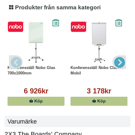
Produkter från samma kategori
Konferensställ Nobo Glas
Konferensställ Nobo Classic
700x1000mm
Mobil
6 926kr
3 178kr
Köp
Köp
Varumärke
2X3 The Boards' Company