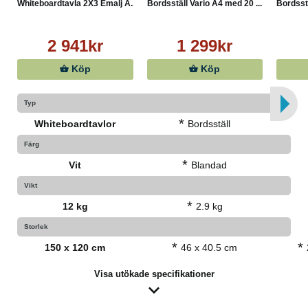
Whiteboardtavla 2X3 Emalj A...
Bordsställ Vario A4 med 20 ...
Bordsstä
2 941kr
1 299kr
Köp
Köp
Typ
*
Whiteboardtavlor
Bordsställ
Färg
*
Vit
Blandad
Vikt
*
12 kg
2.9 kg
Storlek
*
*
150 x 120 cm
46 x 40.5 cm
Visa utökade specifikationer