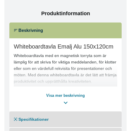
Produktinformation
Beskrivning
Whiteboardtavla Emalj Alu 150x120cm
Whiteboardtavla med en magnetisk torryta som är
lämplig för att skriva för viktiga meddelanden, för klotter
eller som en värdefull rekvisita för presentationer och
möten. Med denna whiteboardtavla är det lätt att främja
produktivitet och upprätthålla kreativiteten.
Kan fixeras vertikalt eller horisontellt
Visa mer beskrivning
Lämplig för kontor och utbildningsinstitutioner
Yta: Vitt keramiskt stål
Ram: Grå aluminium
Specifikationer
Hörn: Ljusgrå plast
Med väggfäste och avtagbar pennhållare