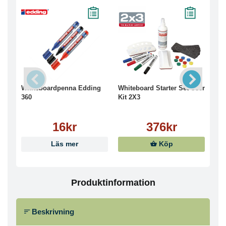
Whiteboardpenna Edding
Whiteboard Starter Set-User
Whi
360
Kit 2X3
Boa
16kr
376kr
Läs mer
Köp
Produktinformation
Beskrivning