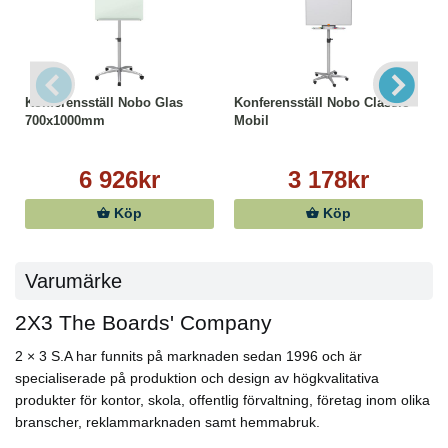
Konferensställ Nobo Glas
Konferensställ Nobo Classic
700x1000mm
Mobil
6 926kr
3 178kr
Köp
Köp
Varumärke
2X3 The Boards' Company
2 × 3 S.A har funnits på marknaden sedan 1996 och är
specialiserade på produktion och design av högkvalitativa
produkter för kontor, skola, offentlig förvaltning, företag inom olika
branscher, reklammarknaden samt hemmabruk.