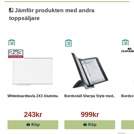
Jämför produkten med andra
toppsäljare
Whiteboardtavla 2X3 Aluminu...
Bordsställ Sherpa Style med...
Bordsst
243kr
999kr
Köp
Köp