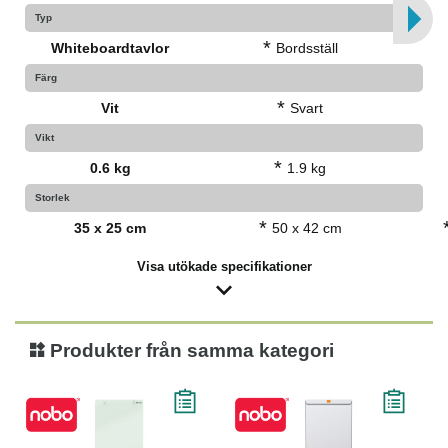
Typ
*
Whiteboardtavlor
Bordsställ
Färg
*
Vit
Svart
Vikt
*
0.6 kg
1.9 kg
Storlek
*
35 x 25 cm
50 x 42 cm
Visa utökade specifikationer
Produkter från samma kategori