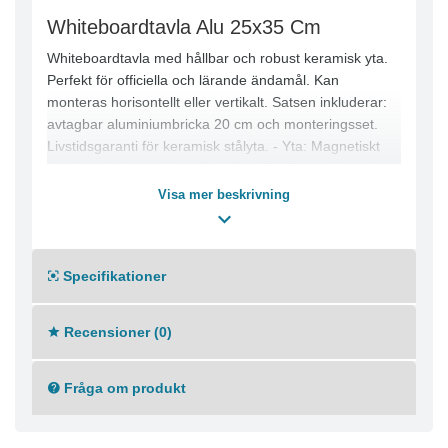
Whiteboardtavla Alu 25x35 Cm
Whiteboardtavla med hållbar och robust keramisk yta.
Perfekt för officiella och lärande ändamål. Kan
monteras horisontellt eller vertikalt. Satsen inkluderar:
avtagbar aluminiumbricka 20 cm och monteringsset.
Livstidsgaranti för keramisk stålyta. - Yta: Magnetiskt
vitt glansigt keramiskt stål - Mått: 35x25 cm - Ram i
silverfärgad aluminium - Plasthörn - Hörnfästning
Visa mer beskrivning
Specifikationer
Recensioner (0)
Fråga om produkt