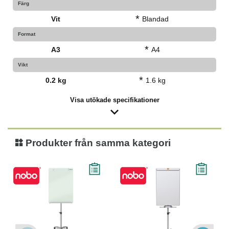
Färg
*
Vit
Blandad
Format
*
A3
A4
Vikt
*
0.2 kg
1.6 kg
Visa utökade specifikationer
Produkter från samma kategori