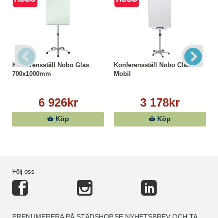
Konferensställ Nobo Glas
Konferensställ Nobo Classic
700x1000mm
Mobil
6 926kr
3 178kr
Köp
Köp
Följ oss
PRENUMERERA PÅ STÄDSHOP.SE NYHETSBREV OCH TA