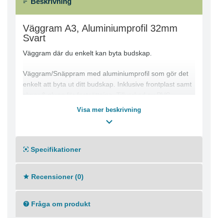
Beskrivning
Väggram A3, Aluminiumprofil 32mm
Svart
Väggram där du enkelt kan byta budskap.
Väggram/Snäppram med aluminiumprofil som gör det
enkelt att byta ut ditt budskap. Inklusive frontplast samt
skruv & plugg för fastsättning. Tillverkad av PVC.
Visa mer beskrivning
Storlek: A3
Rambredd: 32 mm
Färg ram: Svart
Material ram: Aluminium
Specifikationer
Recensioner (0)
Fråga om produkt