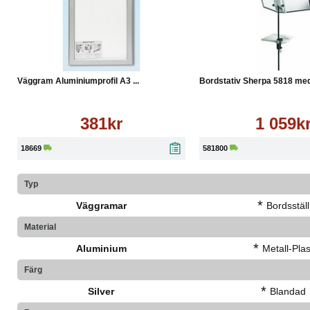
Köp
Läs mer
Köp
Väggram Aluminiumprofil A3 ...
Bordstativ Sherpa 5818 med 
381kr
1 059k
18669
581800
Typ
*
Väggramar
Bordsställ
Material
*
Aluminium
Metall-Plas
Färg
*
Silver
Blandad