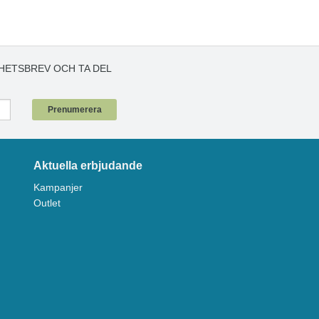
HETSBREV OCH TA DEL
!
Prenumerera
Aktuella erbjudande
Kampanjer
Outlet