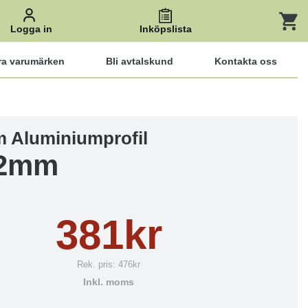
Logga in
Inköpslista
ra varumärken
Bli avtalskund
Kontakta oss
 Aluminiumprofil
32mm
381kr
Rek. pris:
476kr
Inkl. moms