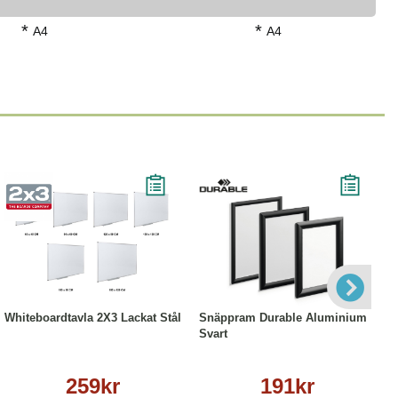
*
*
A4
A4
Läs mer
Läs mer
Whiteboardtavla 2X3 Lackat Stål
Snäppram Durable Aluminium
Svart
259kr
191kr