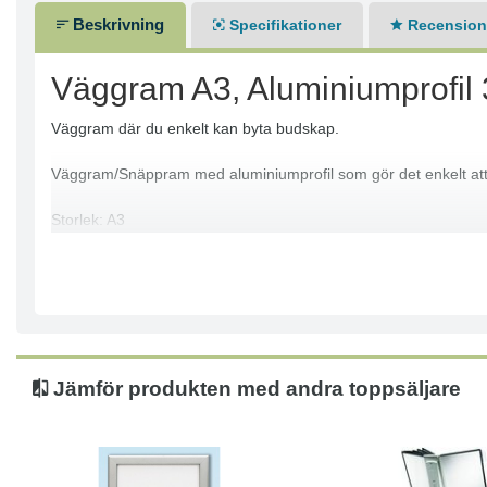
Beskrivning
Specifikationer
Recensione
Väggram A3, Aluminiumprofi
Väggram där du enkelt kan byta budskap.
Väggram/Snäppram med aluminiumprofil som gör det enkelt att byt
Storlek: A3
Rambredd: 32 mm
Färg ram: Aluminium
Material ram: Aluminium
Jämför produkten med andra toppsäljare