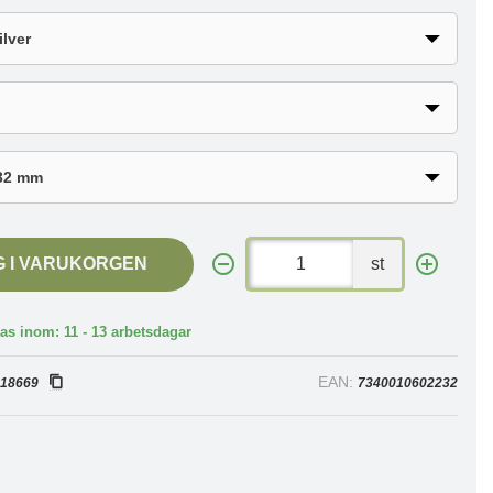
G I VARUKORGEN
st
as inom: 11 - 13 arbetsdagar
:
EAN:
18669
7340010602232