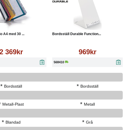
Läs mer
Köp
Läs mer
io A4 med 30 ...
Bordsställ Durable Function...
2 369kr
969kr
568410
*
*
Bordsställ
Bordsställ
*
*
Metall-Plast
Metall
*
*
Blandad
Grå