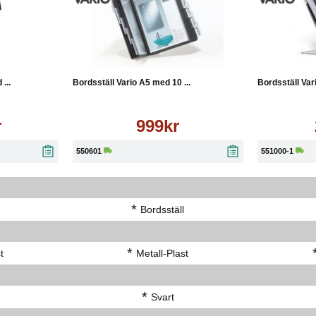
Läs mer
Köp
Läs mer
Köp
...
Bordsställ Vario A5 med 10 ...
Bordsställ Var
r
999kr
550601
551000-1
*
Bordsställ
*
t
Metall-Plast
*
Svart