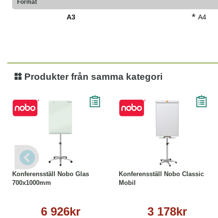
Format
*
A3
A4
Produkter från samma kategori
Köp
Läs mer
Köp
Läs mer
Konferensställ Nobo Glas
Konferensställ Nobo Classic
700x1000mm
Mobil
6 926kr
3 178kr