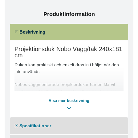
Produktinformation
Beskrivning
Projektionsduk Nobo Vägg/tak 240x181
cm
Duken kan praktiskt och enkelt dras in i höljet när den
inte används.
Nobos väggmonterade projektordukar har en klarvit
matt yta med tydlig svart kant för att ge en skarp och
detaljerad bild. De är flexibla och kan användas för
Visa mer beskrivning
digital projicering eller overheadprojicering och
monteras på väggen eller i taket.
Format: 4:3
Specifikationer
Mått: 2400 x 1813 mm