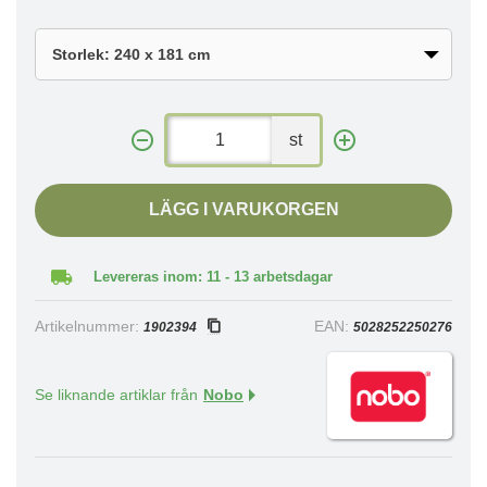
st
LÄGG I VARUKORGEN
Levereras inom: 11 - 13 arbetsdagar
Artikelnummer:
EAN:
1902394
5028252250276
Se liknande artiklar från
Nobo