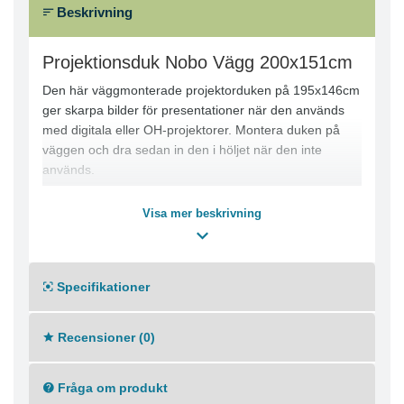
Beskrivning
Projektionsduk Nobo Vägg 200x151cm
Den här väggmonterade projektorduken på 195x146cm
ger skarpa bilder för presentationer när den används
med digitala eller OH-projektorer. Montera duken på
väggen och dra sedan in den i höljet när den inte
används.
Nobos projektordukar ger en levande matt yta och svart
Visa mer beskrivning
kant som passar alla presentationer. Varje duk ger de
skarpaste bilderna och färgprojektion och har
standardformatet 4:3 som passar de flesta
Specifikationer
presentationsformat.
Dras prydligt in i höljet när den inte används
Recensioner (0)
Används med digitala eller OH-projektorer
Bildformat: 4:3 (standard)
Matt vit yta och svarta kanter för skarp bildkvalitet
Fråga om produkt