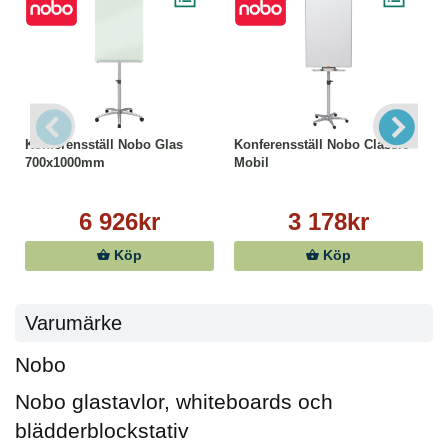
Konferensställ Nobo Glas
Konferensställ Nobo Classic
700x1000mm
Mobil
6 926kr
3 178kr
Köp
Köp
Varumärke
Nobo
Nobo glastavlor, whiteboards och
blädderblockstativ