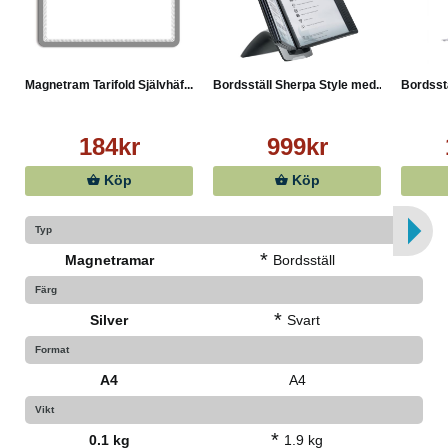
Magnetram Tarifold Självhäf...
Bordsställ Sherpa Style med...
Bordsstä
184kr
999kr
Köp
Köp
Typ
*
Magnetramar
Bordsställ
Färg
*
Silver
Svart
Format
A4
A4
Vikt
*
0.1 kg
1.9 kg