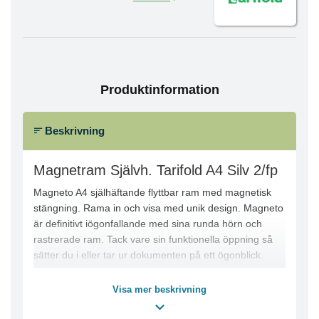
Produktinformation
Beskrivning
Magnetram Självh. Tarifold A4 Silv 2/fp
Magneto A4 själhäftande flyttbar ram med magnetisk
stängning. Rama in och visa med unik design. Magneto
är definitivt iögonfallande med sina runda hörn och
rastrerade ram. Tack vare sin funktionella öppning så
sätter du i eller tar ur dokumenten på ett ögonblick.
Dubbelsidig fönstervisning tack vare fram- och
baktryckta ramar. Idealisk för att förbättra skyltar,
Visa mer beskrivning
instruktioner, öppettider, kampanjerbjudanden, priser,
reklam, menyer etc.