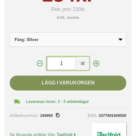
Rek. pris:
230kr
Inkl. moms
st
LÄGG I VARUKORGEN
Levereras inom: 3 - 5 arbetsdagar
Artikelnummer:
EAN:
194950
3377991949500
Se liknande artiklar från
Tarifold