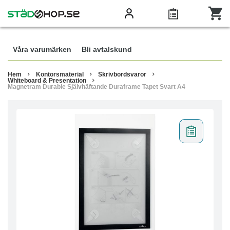
Våra varumärken
Bli avtalskund
Hem
Kontorsmaterial
Skrivbordsvaror
Whiteboard & Presentation
Magnetram Durable Självhäftande Duraframe Tapet Svart A4