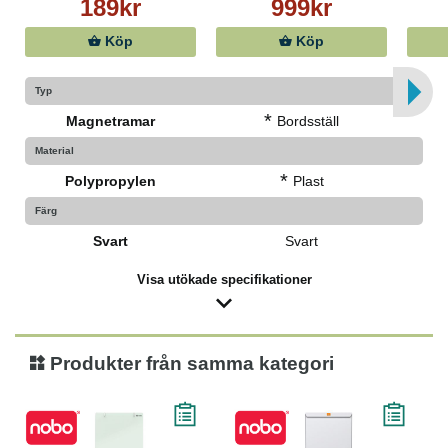
189kr
999kr
Köp
Köp
Typ
*
Magnetramar
Bordsställ
Material
*
Polypropylen
Plast
Färg
Svart
Svart
Visa utökade specifikationer
Produkter från samma kategori