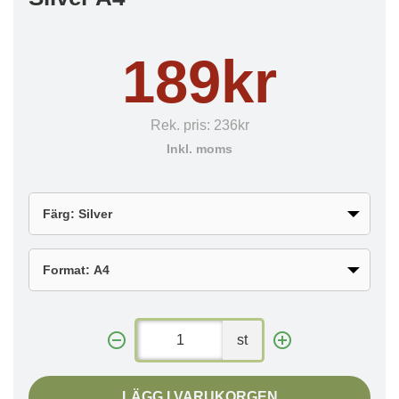
189kr
Rek. pris:
236kr
Inkl. moms
st
LÄGG I VARUKORGEN