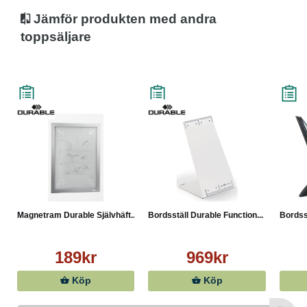
Jämför produkten med andra
toppsäljare
Magnetram Durable Självhäft...
Bordsställ Durable Function...
Bordsst
189kr
969kr
Köp
Köp