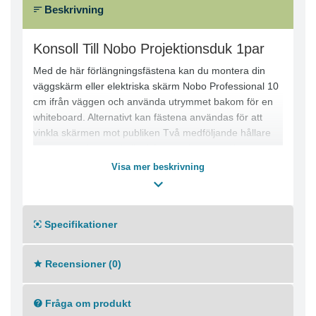
Beskrivning
Konsoll Till Nobo Projektionsduk 1par
Med de här förlängningsfästena kan du montera din
väggskärm eller elektriska skärm Nobo Professional 10
cm ifrån väggen och använda utrymmet bakom för en
whiteboard. Alternativt kan fästena användas för att
vinkla skärmen mot publiken Två medföljande hållare
för användning med alla 4:3-väggskärmar - Kan
monteras antingen på en vägg eller i taket
Visa mer beskrivning
Specifikationer
Recensioner (0)
Fråga om produkt