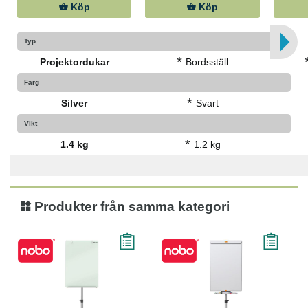
Köp
Köp
Typ
*
Projektordukar
Bordsställ
Färg
*
Silver
Svart
Vikt
*
1.4 kg
1.2 kg
Produkter från samma kategori