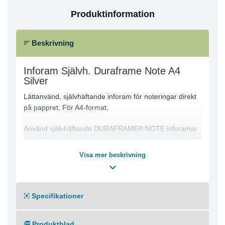
Produktinformation
Beskrivning
Inforam Självh. Duraframe Note A4
Silver
Lättanvänd, självhäftande inforam för noteringar direkt
på pappret. För A4-format.
Använd självhäftande DURAFRAME® NOTE inforamar
för t ex checklistor där noteringar skall göras direkt på
pappret.
Visa mer beskrivning
Enkelt att sätta i eller byta listor genom att lyfta
framsidan med magnetstängning. Lätt att sätta upp -
utan verktyg eller andra tillbehör - på fasta och släta
ytor.
Specifikationer
Rymmer upp till 5 st 80 gr A4 ark som t ex
städscheman, registreringslistor eller
Produktblad