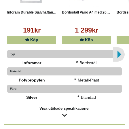
DURAFRAME®-inforamar. Användare rekommenderas
att kontrollera skicket på ytan före användning.
Inforam Durable Självhäftan...
Bordsställ Vario A4 med 20 ...
Bordsst
DURABLE tar inte ansvar för eventuella skador som
uppkommit genom felaktig användning.
191kr
1 299kr
Köp
Köp
Typ
*
Inforamar
Bordsställ
Material
*
Polypropylen
Metall-Plast
Färg
*
Silver
Blandad
Visa utökade specifikationer