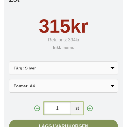
315kr
Rek. pris:
394kr
Inkl. moms
st
LÄGG I VARUKORGEN