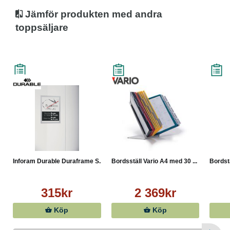
• Yttermått: 236 x 323 mm
Jämför produkten med andra
toppsäljare
Inforam Durable Duraframe S...
Bordsställ Vario A4 med 30 ...
Bordst
315kr
2 369kr
Köp
Köp