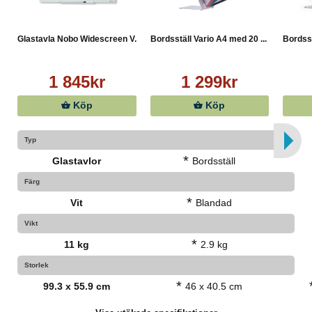
Mycket enkel att rengöra
Löstagbar pennhållare
Magnetisk yta för fler presentationsalternativ
Glastavla Nobo Widescreen V...
Bordsställ Vario A4 med 20 ...
Bordsst
Tillbehören omfattar monteringssats, whiteboardpenna
och magneter
Vikt: 11 kg
1 845kr
1 299kr
Mått: 993 x 559 mm
Köp
Köp
Färg: Vit
Typ
*
Glastavlor
Bordsställ
Färg
*
Vit
Blandad
Vikt
*
11 kg
2.9 kg
Storlek
*
99.3 x 55.9 cm
46 x 40.5 cm