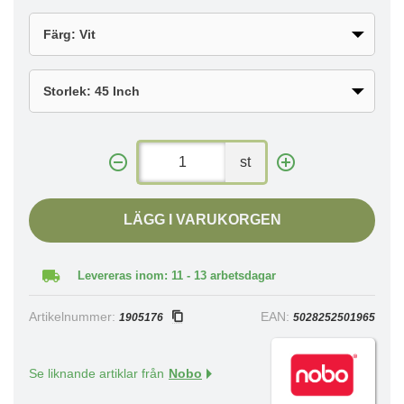
st
LÄGG I VARUKORGEN
Levereras inom: 11 - 13 arbetsdagar
Artikelnummer:
EAN:
1905176
5028252501965
Se liknande artiklar från
Nobo