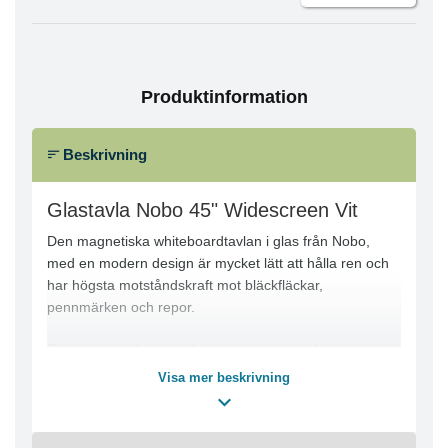
Produktinformation
Beskrivning
Glastavla Nobo 45" Widescreen Vit
Den magnetiska whiteboardtavlan i glas från Nobo,
med en modern design är mycket lätt att hålla ren och
har högsta motståndskraft mot bläckfläckar,
pennmärken och repor.
Den här whiteboardtavlan skänker ett mycket elegant
och professionellt utseende till mötesrum och klassrum.
Visa mer beskrivning
Tavlan har ett widescreen-format som ger en maximal
skrivyta. Det härdade säkerhetsglaset är splitterfritt och
lätt att rengöra. Ytan är mycket jämn, vilket gör den