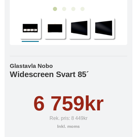
Glastavla Nobo
Widescreen Svart 85´
6 759kr
Rek. pris:
8 449kr
Inkl. moms