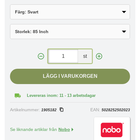
st
LÄGG I VARUKORGEN
Levereras inom: 11 - 13 arbetsdagar
Artikelnummer:
EAN:
1905182
5028252502023
Se liknande artiklar från
Nobo