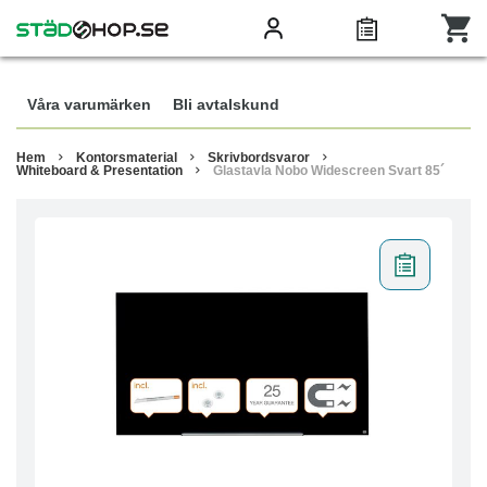
Våra varumärken
Bli avtalskund
Hem
Kontorsmaterial
Skrivbordsvaror
Whiteboard & Presentation
Glastavla Nobo Widescreen Svart 85´