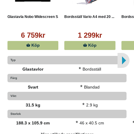
Mycket enkel att rengöra
Löstagbar pennhållare
Magnetisk yta för fler presentationsalternativ
Glastavla Nobo Widescreen S...
Bordsställ Vario A4 med 20 ...
Bordsst
Tillbehören omfattar monteringssats, whiteboardpenna
och magneter
Vikt: 33 kg
6 759kr
1 299kr
Mått: 1883 x 1059 mm
Köp
Köp
Färg: Svart
Typ
*
Glastavlor
Bordsställ
Färg
*
Svart
Blandad
Vikt
*
31.5 kg
2.9 kg
Storlek
*
188.3 x 105.9 cm
46 x 40.5 cm