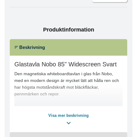
Produktinformation
Beskrivning
Glastavla Nobo 85" Widescreen Svart
Den magnetiska whiteboardtavlan i glas från Nobo,
med en modern design är mycket lätt att hålla ren och
har högsta motståndskraft mot bläckfläckar,
pennmärken och repor.
Den här whiteboardtavlan skänker ett mycket elegant
och professionellt utseende till mötesrum och klassrum.
Visa mer beskrivning
Tavlan har ett widescreen-format som ger en maximal
skrivyta. Det härdade säkerhetsglaset är splitterfritt och
lätt att rengöra. Ytan är mycket jämn, vilket gör den