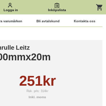
Logga in
Inköpslista
ra varumärken
Bli avtalskund
Kontakta oss
mrulle Leitz
600mmx20m
251kr
Rek. pris:
314kr
Inkl. moms