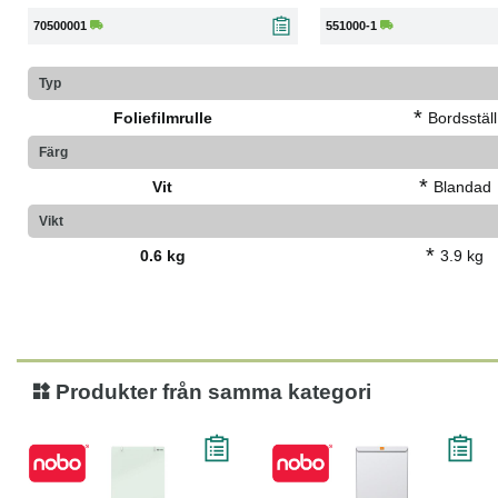
70500001
551000-1
Typ
*
Foliefilmrulle
Bordsställ
Färg
*
Vit
Blandad
Vikt
*
0.6 kg
3.9 kg
Produkter från samma kategori