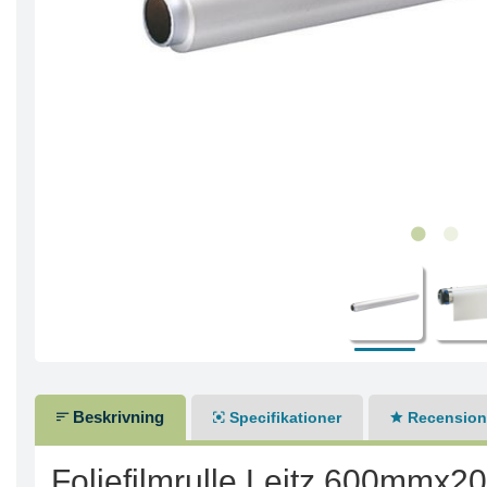
Beskrivning
Specifikationer
Recensione
Foliefilmrulle Leitz 600mmx20