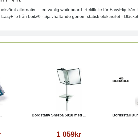
bekvämt alternativ till en vanlig whiteboard. Refillfolie för EasyFlip från
r EasyFlip från Leitz® - Självhäftande genom statisk elektricitet - Bläck
Läs mer
Köp
Läs mer
Köp
..
Bordstativ Sherpa 5818 med ...
Bordsställ Dur
r
1 059kr