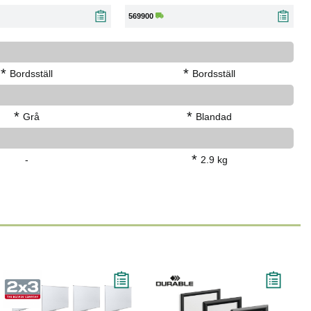
569900
*
*
Bordsställ
Bordsställ
*
*
Grå
Blandad
*
-
2.9 kg