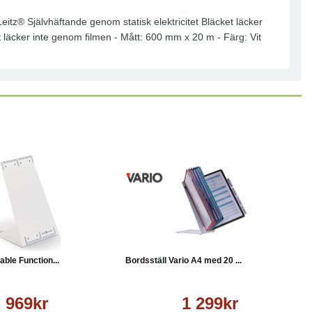
 Leitz® Självhäftande genom statisk elektricitet Bläcket läcker
et läcker inte genom filmen - Mått: 600 mm x 20 m - Färg: Vit
Läs mer
Köp
Läs mer
able Function...
Bordsställ Vario A4 med 20 ...
969kr
1 299kr