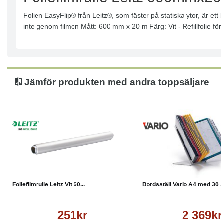
Folien EasyFlip® från Leitz®, som fäster på statiska ytor, är ett 
inte genom filmen Mått: 600 mm x 20 m Färg: Vit - Refillfolie fö
Jämför produkten med andra toppsäljare
Köp
Läs mer
Köp
Foliefilmrulle Leitz Vit 60...
Bordsställ Vario A4 med 30 .
251kr
2 369k