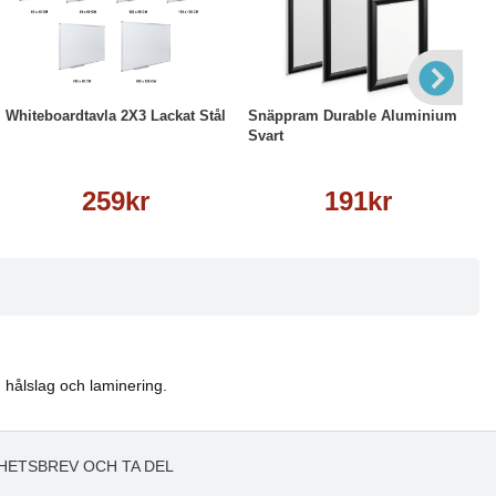
Läs mer
Läs mer
Whiteboardtavla 2X3 Lackat Stål
Snäppram Durable Aluminium
Svart
259kr
191kr
, hålslag och laminering.
HETSBREV OCH TA DEL
!