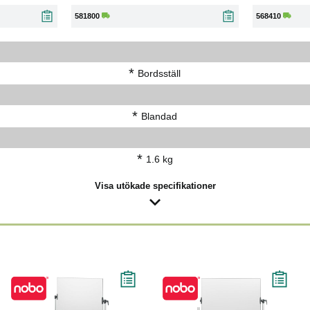
581800
568410
*
Bordsställ
*
Blandad
*
1.6 kg
Visa utökade specifikationer