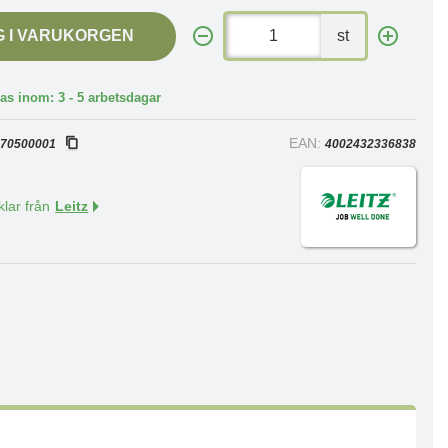
G I VARUKORGEN
st
as inom: 3 - 5 arbetsdagar
:
EAN:
70500001
4002432336838
klar från
Leitz