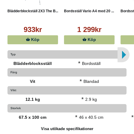
Blädderblockställ 2X3 The B...
Bordsställ Vario A4 med 20 ...
Bordsstä
933kr
1 299kr
Köp
Köp
Typ
*
Blädderblocksställ
Bordsställ
Färg
*
Vit
Blandad
Vikt
*
12.1 kg
2.9 kg
Storlek
*
*
67.5 x 100 cm
46 x 40.5 cm
Visa utökade specifikationer