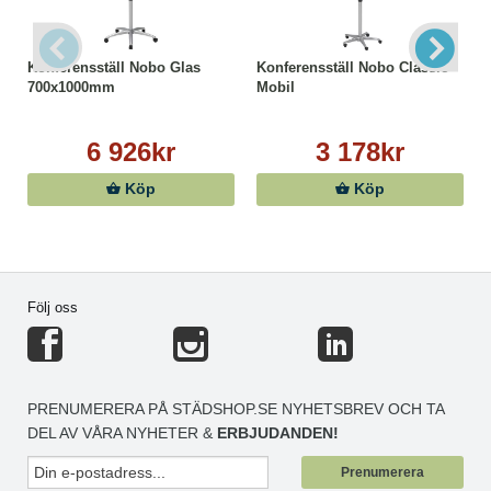
Konferensställ Nobo Glas
Konferensställ Nobo Classic
700x1000mm
Mobil
6 926kr
3 178kr
Köp
Köp
Följ oss
PRENUMERERA PÅ STÄDSHOP.SE NYHETSBREV OCH TA
DEL AV VÅRA NYHETER &
ERBJUDANDEN!
Prenumerera