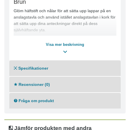
Brun
Glöm häftstift och nålar för att sätta upp lappar på en
anslagstavla och använd istället anslagstavlan i kork för
att sätta upp dina anteckningar direkt på dess
självhäftande yta.
Fäst den medföljande dubbelhäftande tejpen längs med
Visa mer beskrivning
kanterna på tavlans baksida och fäst den på en vägg.
Dra sedan av skyddsfilmen. Nu kan alla typer av
dokument och påminnelser fästas på tavlan.
Specifikationer
Kan användas för att sätta upp lappar och fotografier
Har en mönstrad anslagstavla i kork med häftande yta
Recensioner (0)
Självhäftande
Mått: 460 x 580 mm
Färg: Brun
Fråga om produkt
Jämför produkten med andra