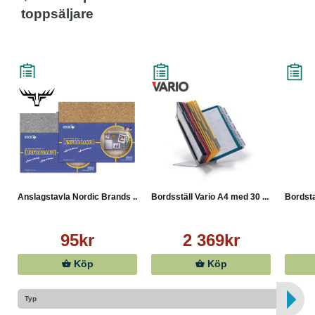
toppsäljare
Anslagstavla Nordic Brands ...
Bordsställ Vario A4 med 30 ...
Bordsta
95kr
2 369kr
Köp
Köp
Typ