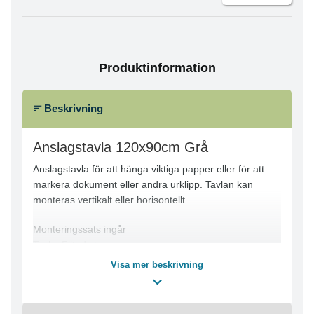
Produktinformation
Beskrivning
Anslagstavla 120x90cm Grå
Anslagstavla för att hänga viktiga papper eller för att
markera dokument eller andra urklipp. Tavlan kan
monteras vertikalt eller horisontellt.
Monteringssats ingår
Tavla: Filtad yta
Ram: Ram i aluminium
Visa mer beskrivning
Kanter: Ljusgrå plast
Färg: Grå
Mått: 120x90 cm