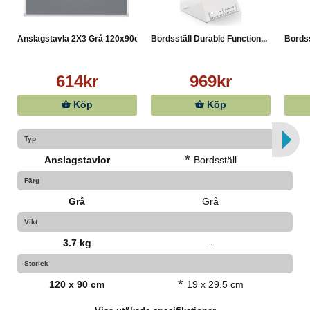
Anslagstavla 2X3 Grå 120x90cm
Bordsställ Durable Function...
Bordss
614kr
969kr
Köp
Köp
Typ
*
Anslagstavlor
Bordsställ
Färg
Grå
Grå
Vikt
3.7 kg
-
Storlek
*
120 x 90 cm
19 x 29.5 cm